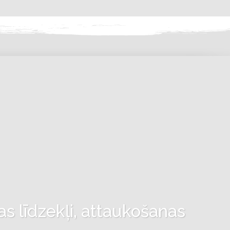
as līdzekļi, attaukošanas