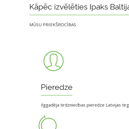
Kāpēc izvēlēties Ipaks Baltij
MŪSU PRIEKŠROCĪBAS
Pieredze
Ilggadēja tirdzniecības pieredze Latvijas tir