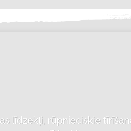
 līdzekļi, rūpnieciskie tīrīšan