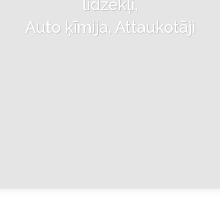
līdzekļi,
Auto ķīmija, Attaukotāji