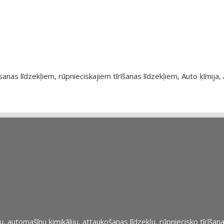
as līdzekļiem, rūpnieciskajiem tīrīšanas līdzekļiem, Auto ķīmija, 
automašīnu ķimikāliju, attaukošanas līdzekļu, rūpniecisko tīrīšana