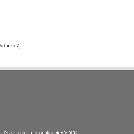
Attaukotāji
s līdzekļu un citu produktu piegādātāji.