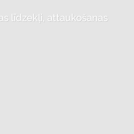
as līdzekļi, attaukošanas