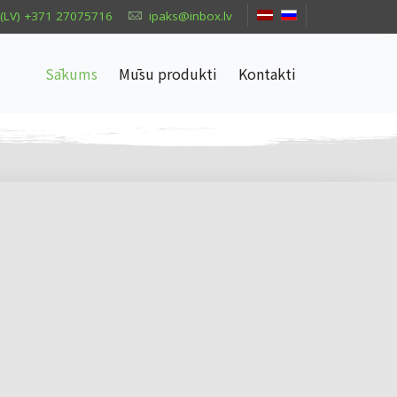
(LV) +371 27075716
ipaks@inbox.lv
Sākums
Mūsu produkti
Kontakti