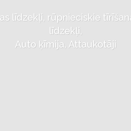
 līdzekļi, rūpnieciskie tīrīšan
līdzekļi,
Auto ķīmija, Attaukotāji