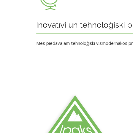
Inovatīvi un tehnoloģiski p
Mēs piedāvājam tehnoloģiski vismodernākos p