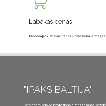
Labākās cenas
Piedāvājam labākās cenas Profesionālie mazgāsan
"IPAKS BALTIJA"
Mēs esam lielākie profesionālo mazgāšanas līdzekļu, 