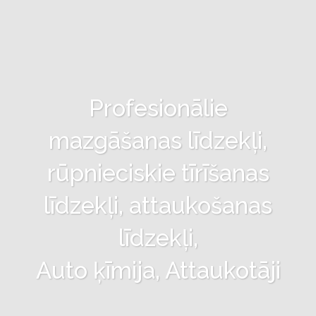
Profesionālie
mazgāšanas līdzekļi,
rūpnieciskie tīrīšanas
līdzekļi, attaukošanas
līdzekļi,
Auto ķīmija, Attaukotāji