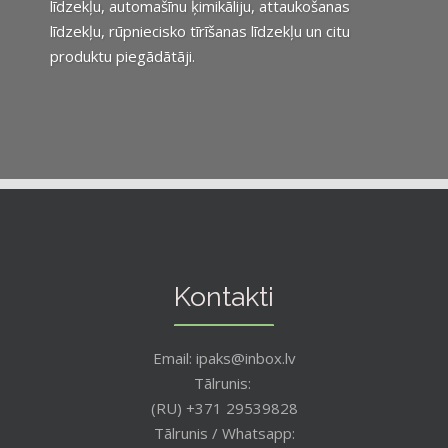
līdzekļu, automašīnu ķimikāliju, attaukošanas
līdzekļu, rūpniecisko tīrīšanas līdzekļu un citu
produktu piegādātāji.
Kontakti
Email: ipaks@inbox.lv
Tālrunis:
(RU) +371 29539828
Tālrunis / Whatsapp: