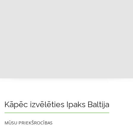
Kāpēc izvēlēties Ipaks Baltija
MŪSU PRIEKŠROCĪBAS