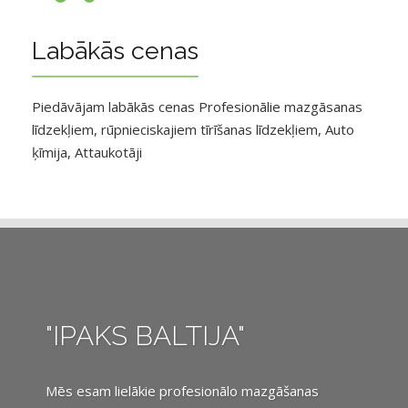
Labākās cenas
Piedāvājam labākās cenas Profesionālie mazgāsanas
līdzekļiem, rūpnieciskajiem tīrīšanas līdzekļiem, Auto
ķīmija, Attaukotāji
"IPAKS BALTIJA"
Mēs esam lielākie profesionālo mazgāšanas