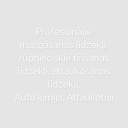
Profesionālie
mazgāšanas līdzekļi,
rūpnieciskie tīrīšanas
līdzekļi, attaukošanas
līdzekļi,
Auto ķīmija, Attaukotāji