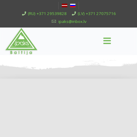
(RU) +371 29539828
(LV) +371 27075716
ipaks@inbox.lv