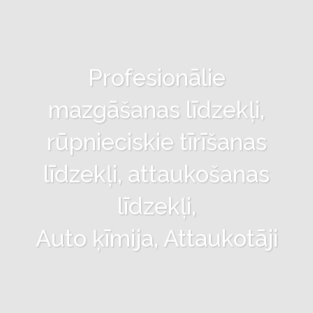
Profesionālie
mazgāšanas līdzekļi,
rūpnieciskie tīrīšanas
līdzekļi, attaukošanas
līdzekļi,
Auto ķīmija, Attaukotāji