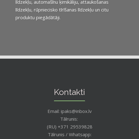
līdzekļu, automašīnu ķimikāliju, attaukošanas
līdzekļu, rūpniecisko tīrīšanas līdzekļu un citu
produktu piegādātāji.
Kontakti
Email: ipaks@inbox.lv
Tālrunis:
(RU) +371 29539828
Tālrunis / Whatsapp: