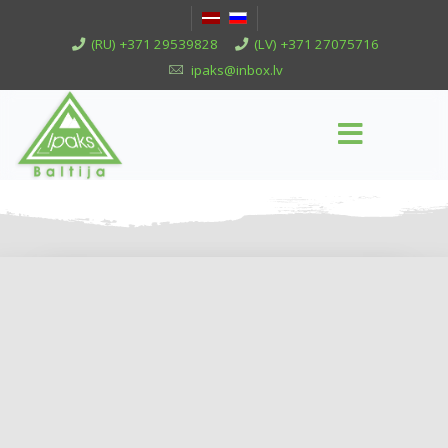
(RU) +371 29539828
(LV) +371 27075716
ipaks@inbox.lv