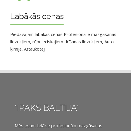
Labākās cenas
Piedāvājam labākās cenas Profesionālie mazgāsanas
līdzekļiem, rūpnieciskajiem tīrīšanas līdzekļiem, Auto
ķīmija, Attaukotāji
"IPAKS BALTIJA"
Mēs esam lielākie profesionālo mazgāšanas