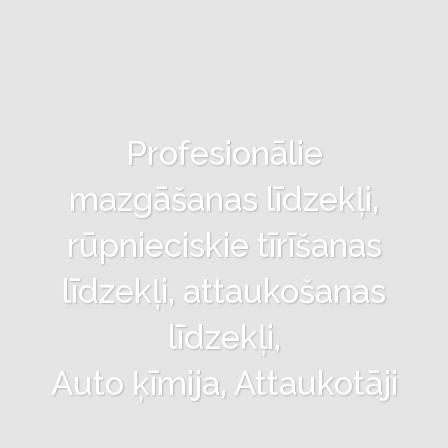
Profesionālie
mazgāšanas līdzekļi,
rūpnieciskie tīrīšanas
līdzekļi, attaukošanas
līdzekļi,
Auto ķīmija, Attaukotāji