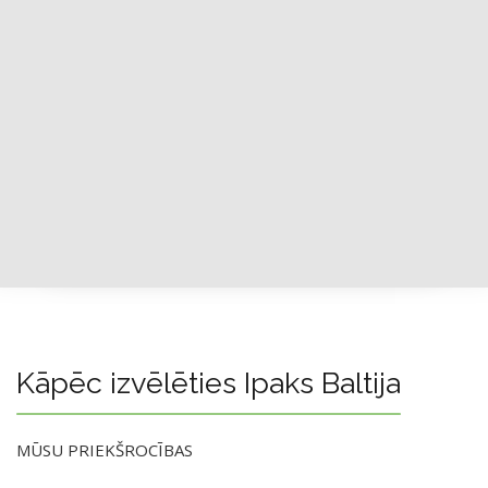
Kāpēc izvēlēties Ipaks Baltija
MŪSU PRIEKŠROCĪBAS