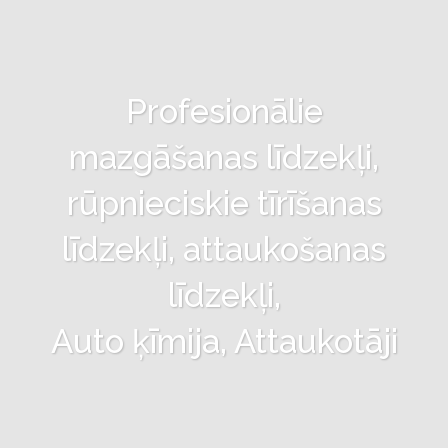
Profesionālie
mazgāšanas līdzekļi,
rūpnieciskie tīrīšanas
līdzekļi, attaukošanas
līdzekļi,
Auto ķīmija, Attaukotāji