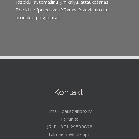
līdzekļu, automašīnu ķimikāliju, attaukošanas
līdzekļu, rūpniecisko tīrīšanas līdzekļu un citu
produktu piegādātāji.
Kontakti
Email: ipaks@inbox.lv
Tālrunis:
(RU) +371 29539828
Tālrunis / Whatsapp: