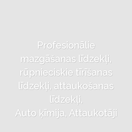
Profesionālie
mazgāšanas līdzekļi,
rūpnieciskie tīrīšanas
līdzekļi, attaukošanas
līdzekļi,
Auto ķīmija, Attaukotāji