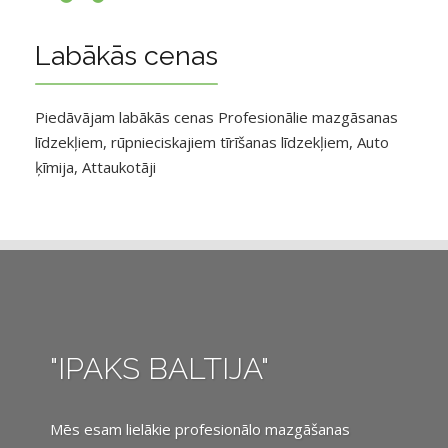
Labākās cenas
Piedāvājam labākās cenas Profesionālie mazgāsanas
līdzekļiem, rūpnieciskajiem tīrīšanas līdzekļiem, Auto
ķīmija, Attaukotāji
"IPAKS BALTIJA"
Mēs esam lielākie profesionālo mazgāšanas