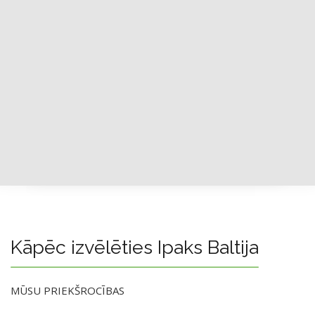
Kāpēc izvēlēties Ipaks Baltija
MŪSU PRIEKŠROCĪBAS