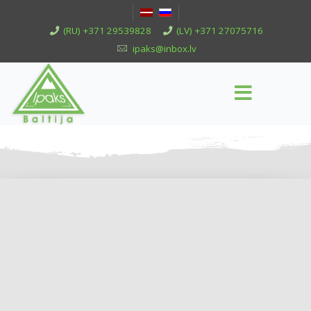
(RU) +371 29539828
(LV) +371 27075716
ipaks@inbox.lv