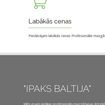
Labākās cenas
Piedāvājam labākās cenas Profesionālie mazgāsan
"IPAKS BALTIJA"
Mēs esam lielākie profesionālo mazgāšanas līdzekļu, 