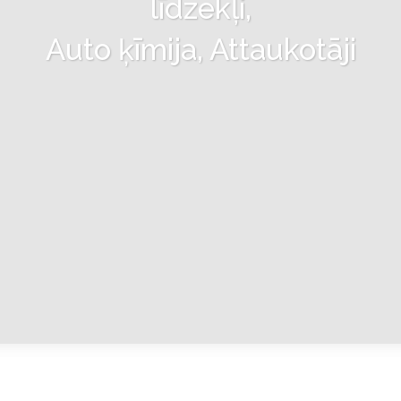
līdzekļi,
Auto ķīmija, Attaukotāji