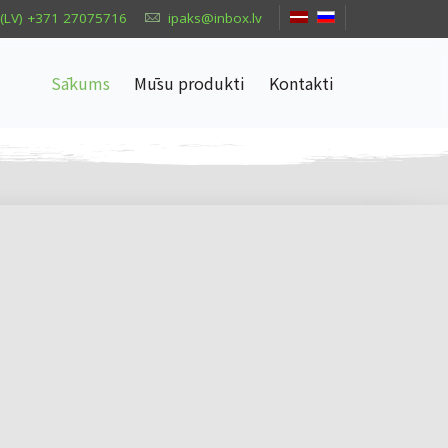
(LV) +371 27075716
ipaks@inbox.lv
Sākums
Mūsu produkti
Kontakti