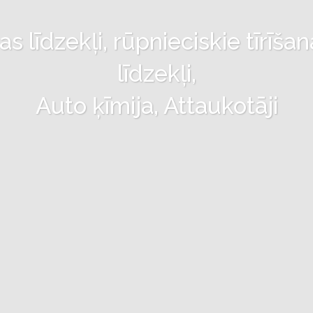
 līdzekļi, rūpnieciskie tīrīšan
līdzekļi,
Auto ķīmija, Attaukotāji