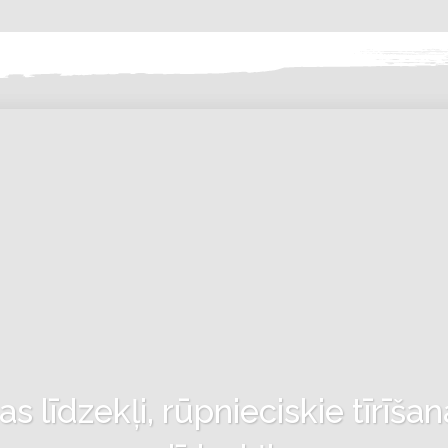
 līdzekļi, rūpnieciskie tīrīšan