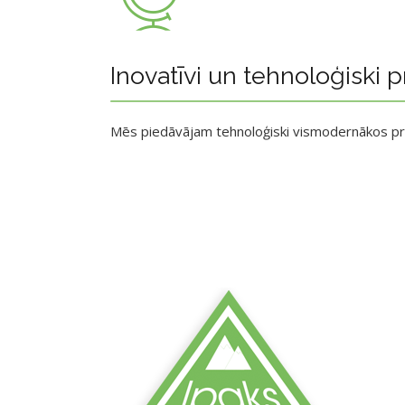
Inovatīvi un tehnoloģiski p
Mēs piedāvājam tehnoloģiski vismodernākos p