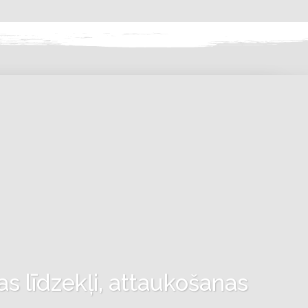
as līdzekļi, attaukošanas