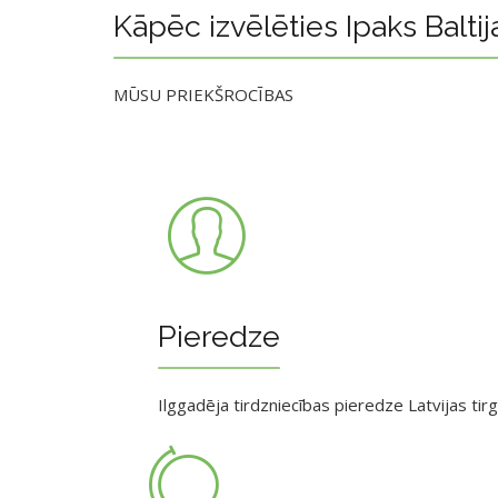
Kāpēc izvēlēties Ipaks Baltij
MŪSU PRIEKŠROCĪBAS
Pieredze
Ilggadēja tirdzniecības pieredze Latvijas tir