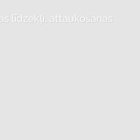
as līdzekļi, attaukošanas