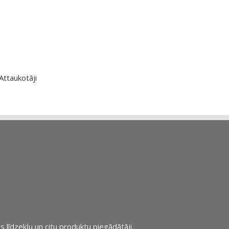
Attaukotāji
s līdzekļu un citu produktu piegādātāji.