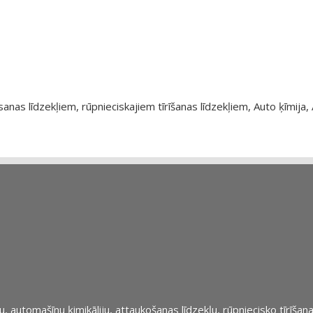
as līdzekļiem, rūpnieciskajiem tīrīšanas līdzekļiem, Auto ķīmija, 
automašīnu ķimikāliju, attaukošanas līdzekļu, rūpniecisko tīrīšana