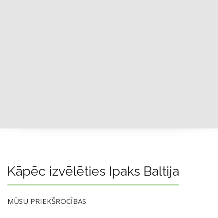
Kāpēc izvēlēties Ipaks Baltija
MŪSU PRIEKŠROCĪBAS