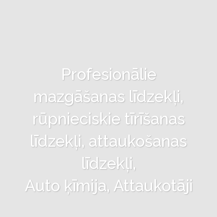
Profesionālie
mazgāšanas līdzekļi,
rūpnieciskie tīrīšanas
līdzekļi, attaukošanas
līdzekļi,
Auto ķīmija, Attaukotāji