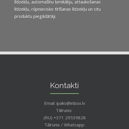
līdzekļu, automašīnu ķimikāliju, attaukošanas
līdzekļu, rūpniecisko tīrīšanas līdzekļu un citu
produktu piegādātāji.
Kontakti
Email: ipaks@inbox.lv
Tālrunis:
(RU) +371 29539828
Tālrunis / Whatsapp: