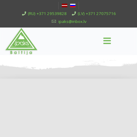
(RU) +371 29539828
(LV) +371 27075716
ipaks@inbox.lv