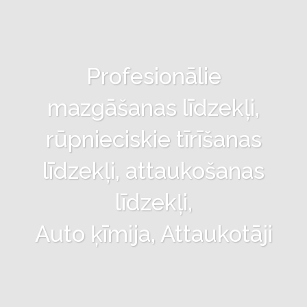
Profesionālie
mazgāšanas līdzekļi,
rūpnieciskie tīrīšanas
līdzekļi, attaukošanas
līdzekļi,
Auto ķīmija, Attaukotāji