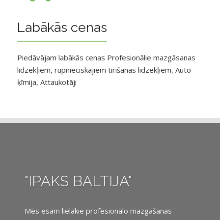
Labākās cenas
Piedāvājam labākās cenas Profesionālie mazgāsanas
līdzekļiem, rūpnieciskajiem tīrīšanas līdzekļiem, Auto
ķīmija, Attaukotāji
"IPAKS BALTIJA"
Mēs esam lielākie profesionālo mazgāšanas