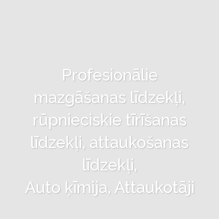
Profesionālie
mazgāšanas līdzekļi,
rūpnieciskie tīrīšanas
līdzekļi, attaukošanas
līdzekļi,
Auto ķīmija, Attaukotāji