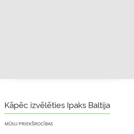
Kāpēc izvēlēties Ipaks Baltija
MŪSU PRIEKŠROCĪBAS