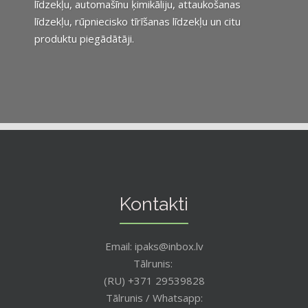
līdzekļu, automašīnu ķimikāliju, attaukošanas
līdzekļu, rūpniecisko tīrīšanas līdzekļu un citu
produktu piegādātāji.
Kontakti
Email: ipaks@inbox.lv
Tālrunis:
(RU) +371 29539828
Tālrunis / Whatsapp: