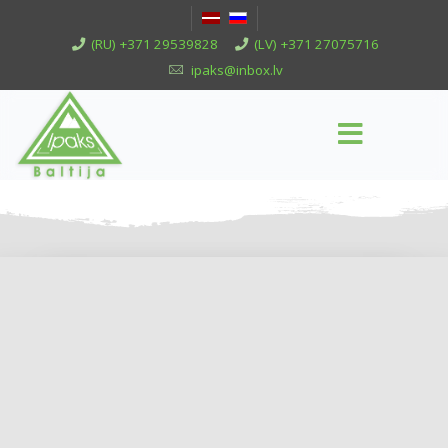
(RU) +371 29539828
(LV) +371 27075716
ipaks@inbox.lv