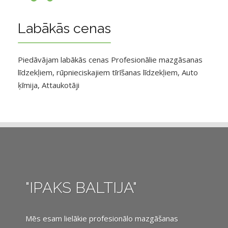
Labākās cenas
Piedāvājam labākās cenas Profesionālie mazgāsanas
līdzekļiem, rūpnieciskajiem tīrīšanas līdzekļiem, Auto
ķīmija, Attaukotāji
"IPAKS BALTIJA"
Mēs esam lielākie profesionālo mazgāšanas