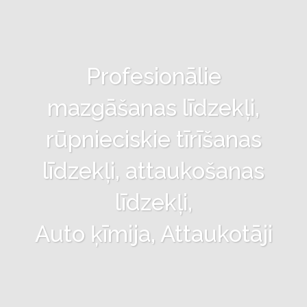
Profesionālie
mazgāšanas līdzekļi,
rūpnieciskie tīrīšanas
līdzekļi, attaukošanas
līdzekļi,
Auto ķīmija, Attaukotāji