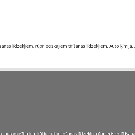
as līdzekļiem, rūpnieciskajiem tīrīšanas līdzekļiem, Auto ķīmija, 
automašīnu ķimikāliju, attaukošanas līdzekļu, rūpniecisko tīrīšana