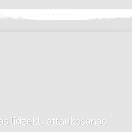
as līdzekļi, attaukošanas