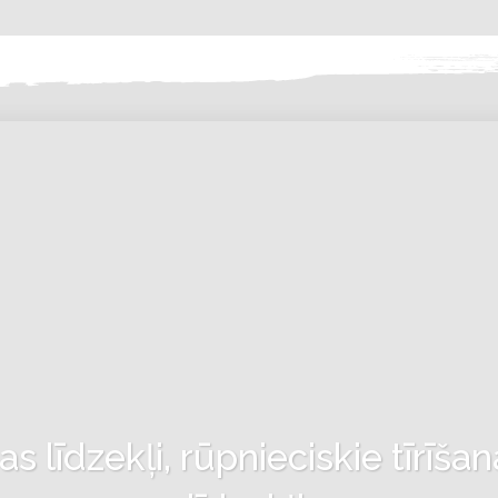
 līdzekļi, rūpnieciskie tīrīšan