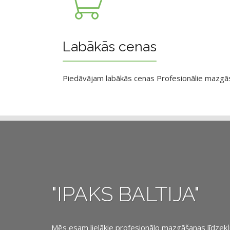
Labākās cenas
Piedāvājam labākās cenas Profesionālie mazgāsan
"IPAKS BALTIJA"
Mēs esam lielākie profesionālo mazgāšanas līdzekļu, 