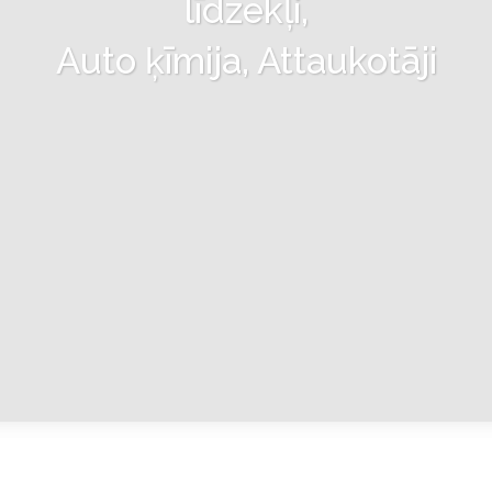
līdzekļi,
Auto ķīmija, Attaukotāji