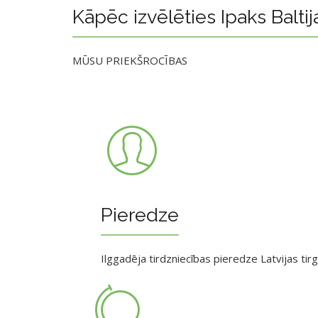
Kāpēc izvēlēties Ipaks Baltij
MŪSU PRIEKŠROCĪBAS
Pieredze
Ilggadēja tirdzniecības pieredze Latvijas tir