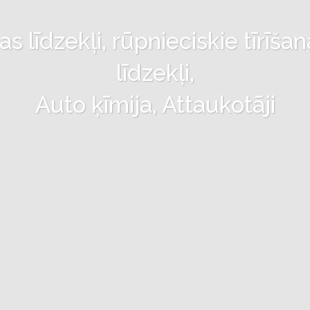
 līdzekļi, rūpnieciskie tīrīšan
līdzekļi,
Auto ķīmija, Attaukotāji