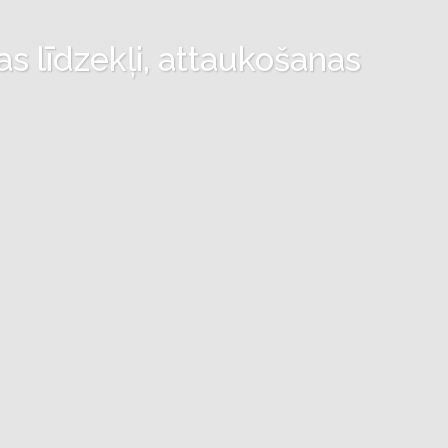
as līdzekļi, attaukošanas