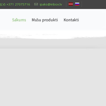
(LV) +371 27075716
ipaks@inbox.lv
Sākums
Mūsu produkti
Kontakti