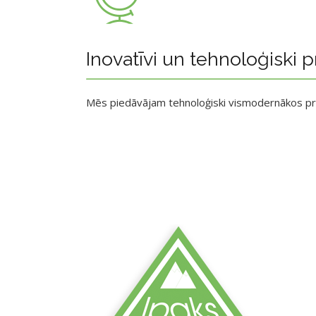
Inovatīvi un tehnoloģiski p
Mēs piedāvājam tehnoloģiski vismodernākos p