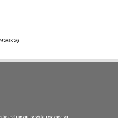
Attaukotāji
s līdzekļu un citu produktu piegādātāji.