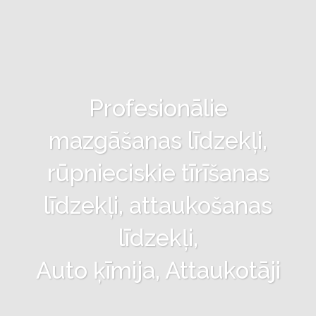
Profesionālie
mazgāšanas līdzekļi,
rūpnieciskie tīrīšanas
līdzekļi, attaukošanas
līdzekļi,
Auto ķīmija, Attaukotāji