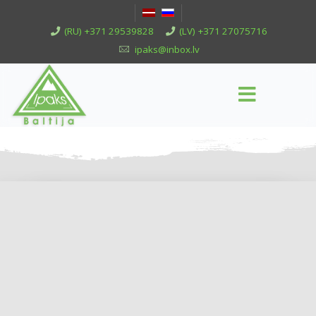
(RU) +371 29539828
(LV) +371 27075716
ipaks@inbox.lv