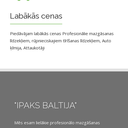
Labākās cenas
Piedāvājam labākās cenas Profesionālie mazgāsanas
līdzekļiem, rūpnieciskajiem tīrīšanas līdzekļiem, Auto
ķīmija, Attaukotāji
"IPAKS BALTIJA"
Mēs esam lielākie profesionālo mazgāšanas