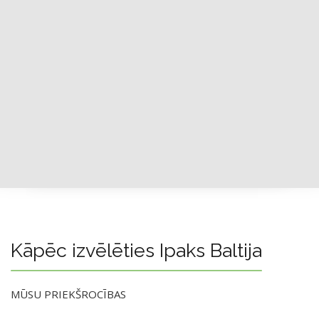
Kāpēc izvēlēties Ipaks Baltija
MŪSU PRIEKŠROCĪBAS