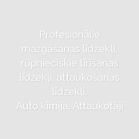
Profesionālie
mazgāšanas līdzekļi,
rūpnieciskie tīrīšanas
līdzekļi, attaukošanas
līdzekļi,
Auto ķīmija, Attaukotāji