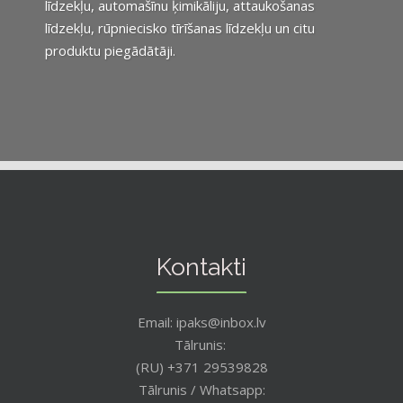
līdzekļu, automašīnu ķimikāliju, attaukošanas
līdzekļu, rūpniecisko tīrīšanas līdzekļu un citu
produktu piegādātāji.
Kontakti
Email: ipaks@inbox.lv
Tālrunis:
(RU) +371 29539828
Tālrunis / Whatsapp: