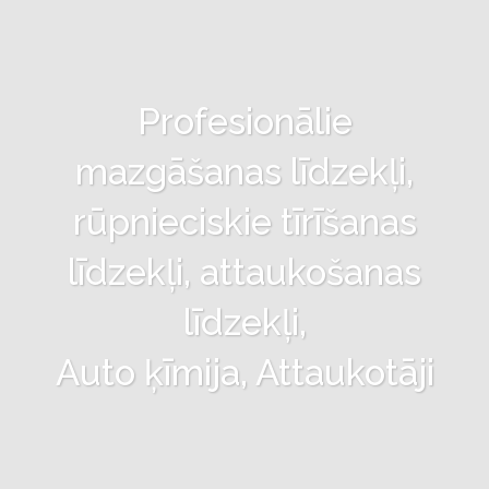
Profesionālie
mazgāšanas līdzekļi,
rūpnieciskie tīrīšanas
līdzekļi, attaukošanas
līdzekļi,
Auto ķīmija, Attaukotāji