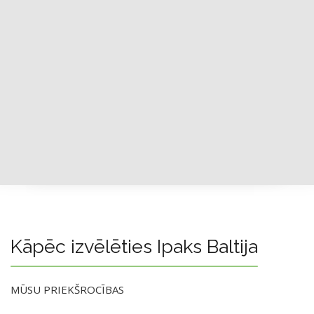
Kāpēc izvēlēties Ipaks Baltija
MŪSU PRIEKŠROCĪBAS