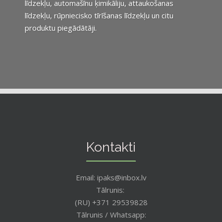
līdzekļu, automašīnu ķimikāliju, attaukošanas
līdzekļu, rūpniecisko tīrīšanas līdzekļu un citu
produktu piegādātāji.
Kontakti
Email: ipaks@inbox.lv
Tālrunis:
(RU) +371 29539828
Tālrunis / Whatsapp: