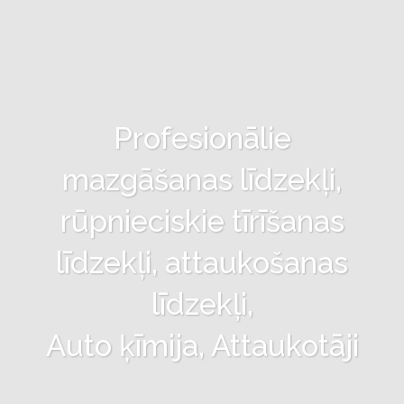
Profesionālie
mazgāšanas līdzekļi,
rūpnieciskie tīrīšanas
līdzekļi, attaukošanas
līdzekļi,
Auto ķīmija, Attaukotāji