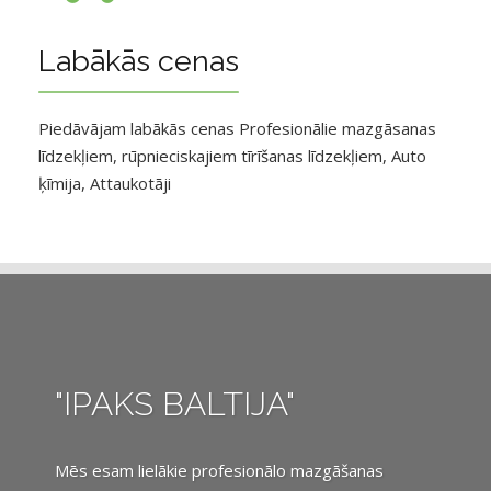
Labākās cenas
Piedāvājam labākās cenas Profesionālie mazgāsanas
līdzekļiem, rūpnieciskajiem tīrīšanas līdzekļiem, Auto
ķīmija, Attaukotāji
"IPAKS BALTIJA"
Mēs esam lielākie profesionālo mazgāšanas