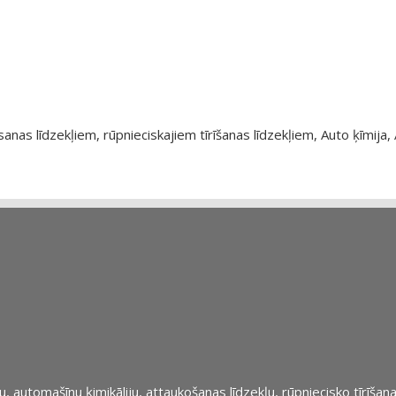
as līdzekļiem, rūpnieciskajiem tīrīšanas līdzekļiem, Auto ķīmija, 
automašīnu ķimikāliju, attaukošanas līdzekļu, rūpniecisko tīrīšana