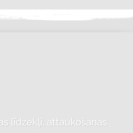
as līdzekļi, attaukošanas