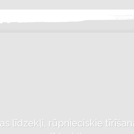
 līdzekļi, rūpnieciskie tīrīšan