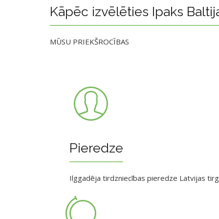
Kāpēc izvēlēties Ipaks Baltij
MŪSU PRIEKŠROCĪBAS
Pieredze
Ilggadēja tirdzniecības pieredze Latvijas tir