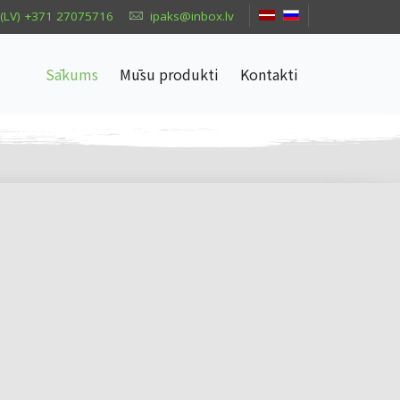
(LV) +371 27075716
ipaks@inbox.lv
Sākums
Mūsu produkti
Kontakti