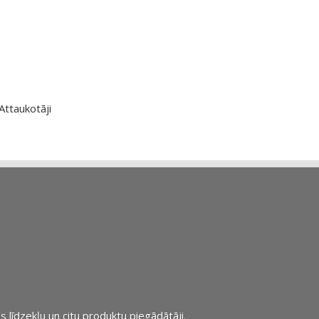
Attaukotāji
s līdzekļu un citu produktu piegādātāji.