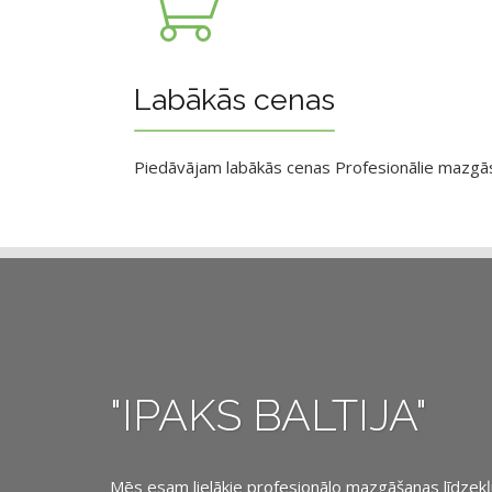
Labākās cenas
Piedāvājam labākās cenas Profesionālie mazgāsan
"IPAKS BALTIJA"
Mēs esam lielākie profesionālo mazgāšanas līdzekļu, 