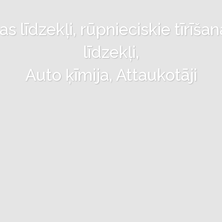
 līdzekļi, rūpnieciskie tīrīšan
līdzekļi,
Auto ķīmija, Attaukotāji