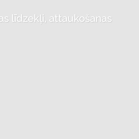
as līdzekļi, attaukošanas