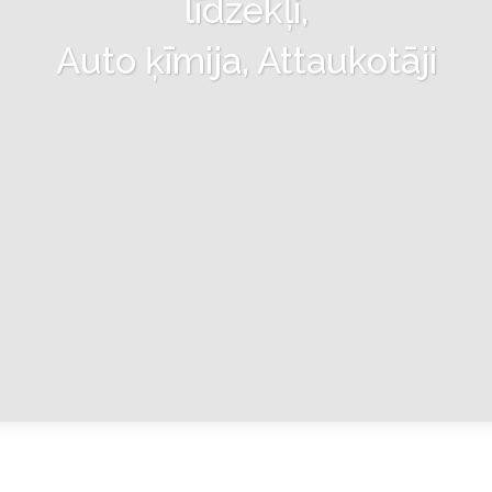
līdzekļi,
Auto ķīmija, Attaukotāji