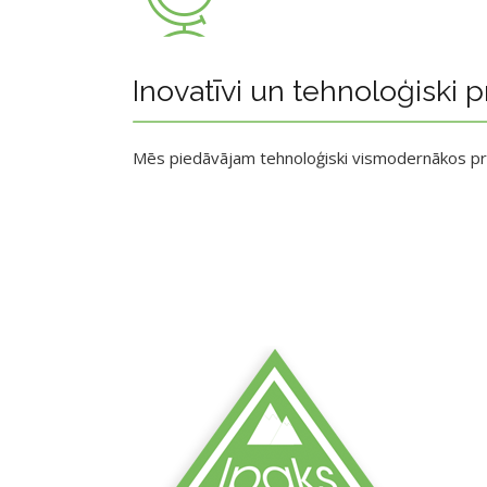
Inovatīvi un tehnoloģiski p
Mēs piedāvājam tehnoloģiski vismodernākos p