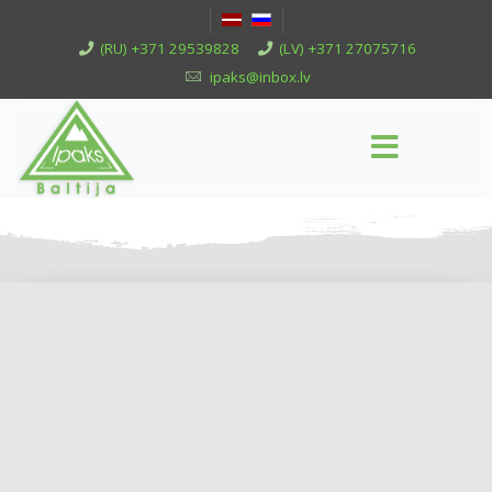
(RU) +371 29539828
(LV) +371 27075716
ipaks@inbox.lv