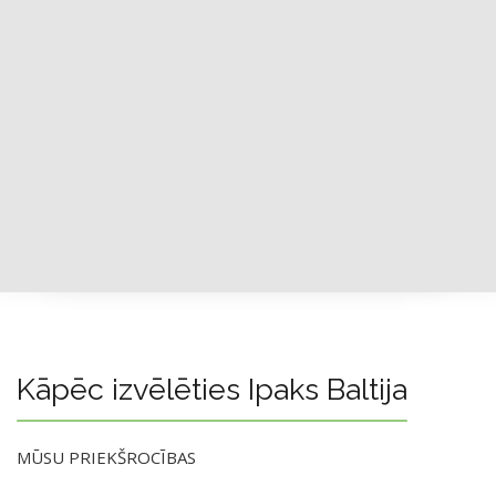
Kāpēc izvēlēties Ipaks Baltija
MŪSU PRIEKŠROCĪBAS