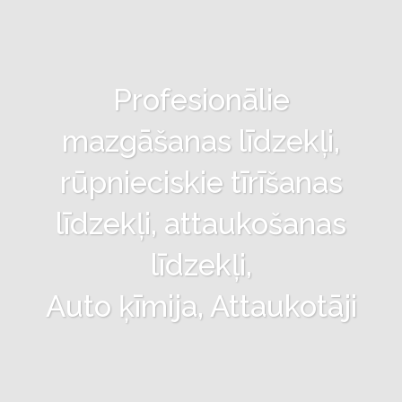
Profesionālie
mazgāšanas līdzekļi,
rūpnieciskie tīrīšanas
līdzekļi, attaukošanas
līdzekļi,
Auto ķīmija, Attaukotāji