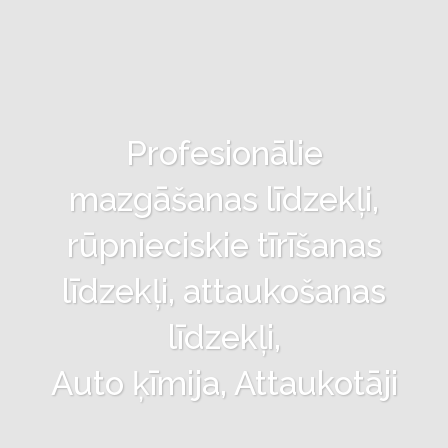
Profesionālie
mazgāšanas līdzekļi,
rūpnieciskie tīrīšanas
līdzekļi, attaukošanas
līdzekļi,
Auto ķīmija, Attaukotāji