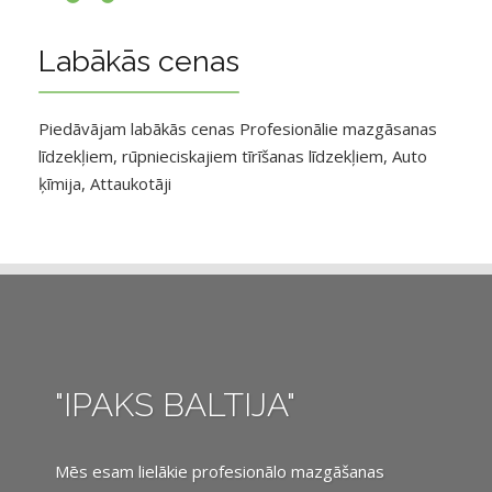
Labākās cenas
Piedāvājam labākās cenas Profesionālie mazgāsanas
līdzekļiem, rūpnieciskajiem tīrīšanas līdzekļiem, Auto
ķīmija, Attaukotāji
"IPAKS BALTIJA"
Mēs esam lielākie profesionālo mazgāšanas