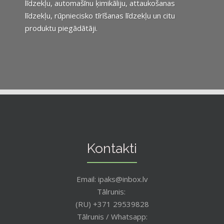
līdzekļu, automašīnu ķimikāliju, attaukošanas
līdzekļu, rūpniecisko tīrīšanas līdzekļu un citu
produktu piegādātāji.
Kontakti
Email: ipaks@inbox.lv
Tālrunis:
(RU) +371 29539828
Tālrunis / Whatsapp: