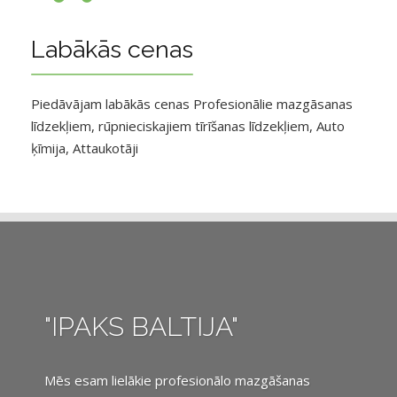
Labākās cenas
Piedāvājam labākās cenas Profesionālie mazgāsanas
līdzekļiem, rūpnieciskajiem tīrīšanas līdzekļiem, Auto
ķīmija, Attaukotāji
"IPAKS BALTIJA"
Mēs esam lielākie profesionālo mazgāšanas