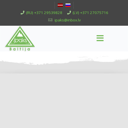
(RU) +371 29539828
(LV) +371 27075716
ipaks@inbox.lv