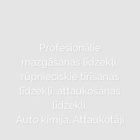
Profesionālie
mazgāšanas līdzekļi,
rūpnieciskie tīrīšanas
līdzekļi, attaukošanas
līdzekļi,
Auto ķīmija, Attaukotāji