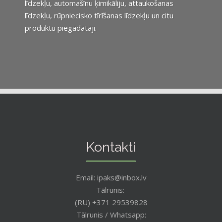
līdzekļu, automašīnu ķimikāliju, attaukošanas
līdzekļu, rūpniecisko tīrīšanas līdzekļu un citu
produktu piegādātāji.
Kontakti
Email: ipaks@inbox.lv
Tālrunis:
(RU) +371 29539828
Tālrunis / Whatsapp: