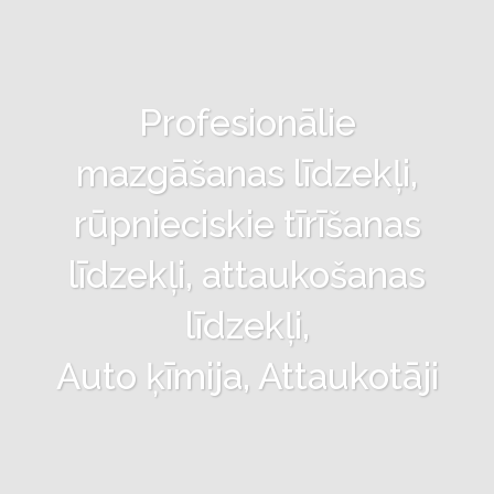
Profesionālie
mazgāšanas līdzekļi,
rūpnieciskie tīrīšanas
līdzekļi, attaukošanas
līdzekļi,
Auto ķīmija, Attaukotāji