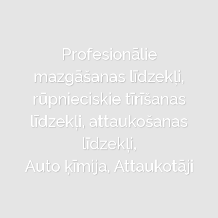
Profesionālie
mazgāšanas līdzekļi,
rūpnieciskie tīrīšanas
līdzekļi, attaukošanas
līdzekļi,
Auto ķīmija, Attaukotāji