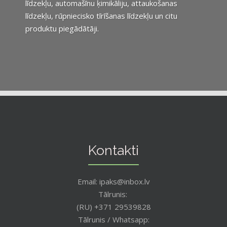
līdzekļu, automašīnu ķimikāliju, attaukošanas
līdzekļu, rūpniecisko tīrīšanas līdzekļu un citu
produktu piegādātāji.
Kontakti
Email: ipaks@inbox.lv
Tālrunis:
(RU) +371 29539828
Tālrunis / Whatsapp: