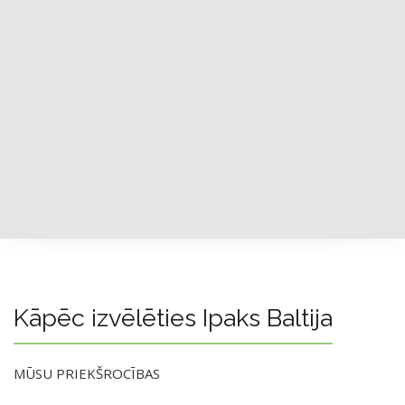
Kāpēc izvēlēties Ipaks Baltija
MŪSU PRIEKŠROCĪBAS