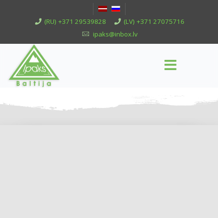
(RU) +371 29539828
(LV) +371 27075716
ipaks@inbox.lv