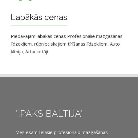
Labākās cenas
Piedāvājam labākās cenas Profesionālie mazgāsanas
līdzekļiem, rūpnieciskajiem tīrīšanas līdzekļiem, Auto
ķīmija, Attaukotāji
"IPAKS BALTIJA"
Mēs esam lielākie profesionālo mazgāšanas