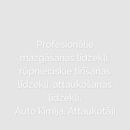
Profesionālie
mazgāšanas līdzekļi,
rūpnieciskie tīrīšanas
līdzekļi, attaukošanas
līdzekļi,
Auto ķīmija, Attaukotāji