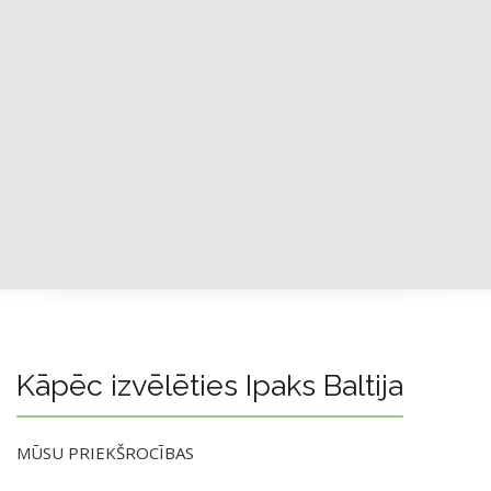
Kāpēc izvēlēties Ipaks Baltija
MŪSU PRIEKŠROCĪBAS