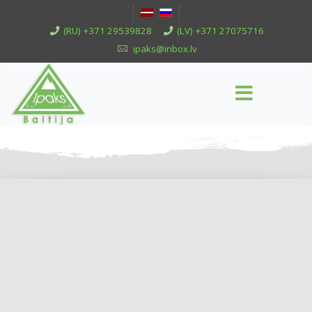
(RU) +371 29539828
(LV) +371 27075716
ipaks@inbox.lv