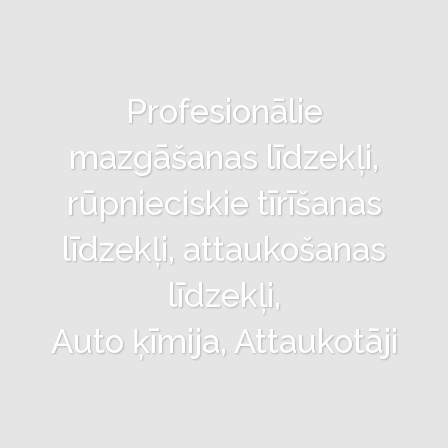
Profesionālie
mazgāšanas līdzekļi,
rūpnieciskie tīrīšanas
līdzekļi, attaukošanas
līdzekļi,
Auto ķīmija, Attaukotāji