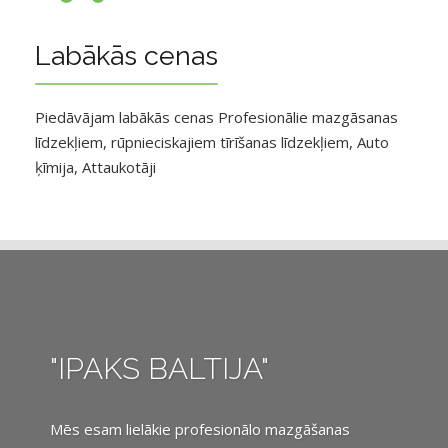
Labākās cenas
Piedāvājam labākās cenas Profesionālie mazgāsanas
līdzekļiem, rūpnieciskajiem tīrīšanas līdzekļiem, Auto
ķīmija, Attaukotāji
"IPAKS BALTIJA"
Mēs esam lielākie profesionālo mazgāšanas