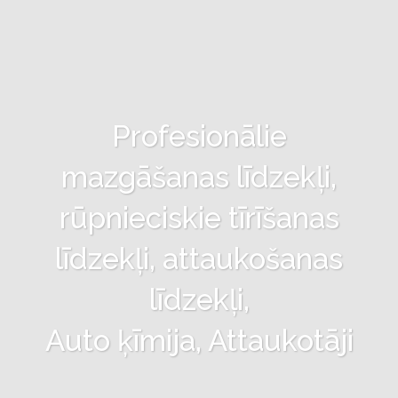
Profesionālie
mazgāšanas līdzekļi,
rūpnieciskie tīrīšanas
līdzekļi, attaukošanas
līdzekļi,
Auto ķīmija, Attaukotāji