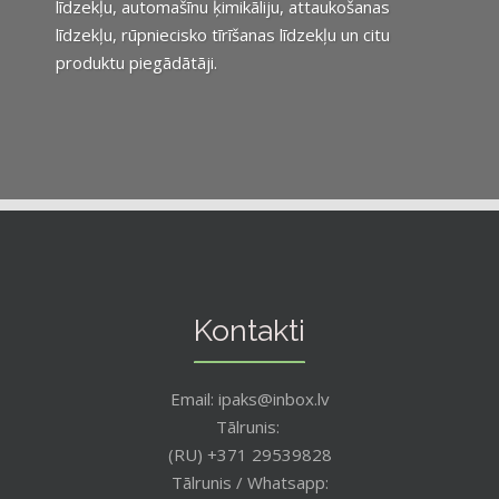
līdzekļu, automašīnu ķimikāliju, attaukošanas
līdzekļu, rūpniecisko tīrīšanas līdzekļu un citu
produktu piegādātāji.
Kontakti
Email: ipaks@inbox.lv
Tālrunis:
(RU) +371 29539828
Tālrunis / Whatsapp: