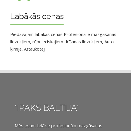
Labākās cenas
Piedāvājam labākās cenas Profesionālie mazgāsanas
līdzekļiem, rūpnieciskajiem tīrīšanas līdzekļiem, Auto
ķīmija, Attaukotāji
"IPAKS BALTIJA"
Mēs esam lielākie profesionālo mazgāšanas