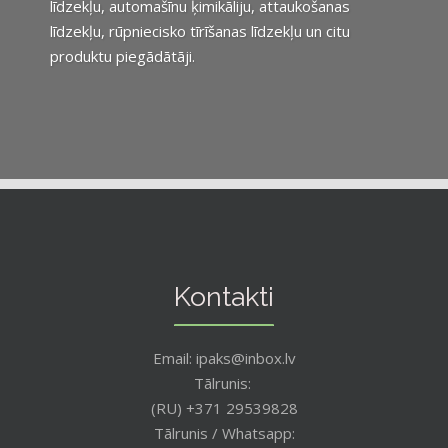
līdzekļu, automašīnu ķimikāliju, attaukošanas
līdzekļu, rūpniecisko tīrīšanas līdzekļu un citu
produktu piegādātāji.
Kontakti
Email: ipaks@inbox.lv
Tālrunis:
(RU) +371 29539828
Tālrunis / Whatsapp: