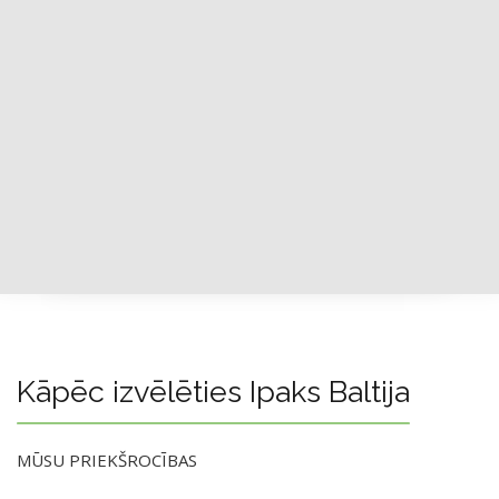
Kāpēc izvēlēties Ipaks Baltija
MŪSU PRIEKŠROCĪBAS