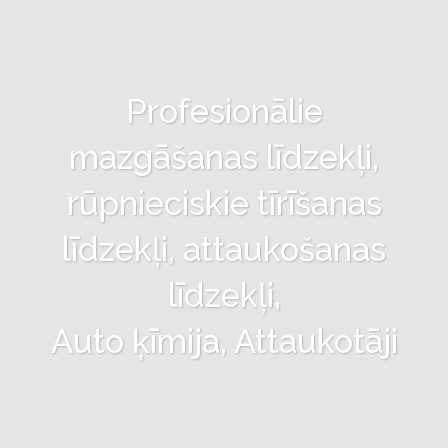
Profesionālie
mazgāšanas līdzekļi,
rūpnieciskie tīrīšanas
līdzekļi, attaukošanas
līdzekļi,
Auto ķīmija, Attaukotāji