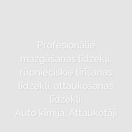
Profesionālie
mazgāšanas līdzekļi,
rūpnieciskie tīrīšanas
līdzekļi, attaukošanas
līdzekļi,
Auto ķīmija, Attaukotāji