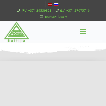
(RU) +371 29539828
(LV) +371 27075716
ipaks@inbox.lv