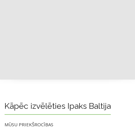
Kāpēc izvēlēties Ipaks Baltija
MŪSU PRIEKŠROCĪBAS