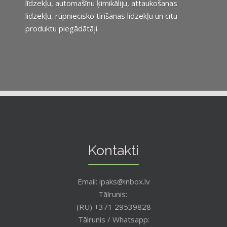
līdzekļu, automašīnu ķimikāliju, attaukošanas
līdzekļu, rūpniecisko tīrīšanas līdzekļu un citu
produktu piegādātāji.
Kontakti
Email: ipaks@inbox.lv
Tālrunis:
(RU) +371 29539828
Tālrunis / Whatsapp: