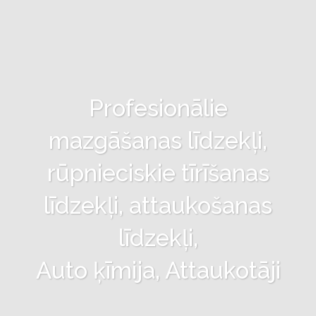
Profesionālie
mazgāšanas līdzekļi,
rūpnieciskie tīrīšanas
līdzekļi, attaukošanas
līdzekļi,
Auto ķīmija, Attaukotāji