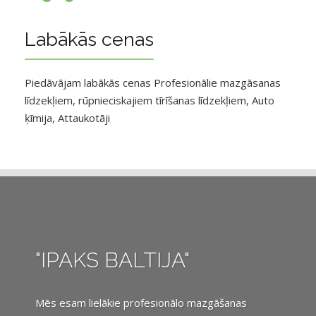
Labākās cenas
Piedāvājam labākās cenas Profesionālie mazgāsanas
līdzekļiem, rūpnieciskajiem tīrīšanas līdzekļiem, Auto
ķīmija, Attaukotāji
"IPAKS BALTIJA"
Mēs esam lielākie profesionālo mazgāšanas