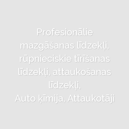
Profesionālie
mazgāšanas līdzekļi,
rūpnieciskie tīrīšanas
līdzekļi, attaukošanas
līdzekļi,
Auto ķīmija, Attaukotāji