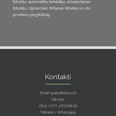
līdzekļu, automašīnu ķimikāliju, attaukošanas
līdzekļu, rūpniecisko tīrīšanas līdzekļu un citu
produktu piegādātāji.
Kontakti
Email: ipaks@inbox.lv
Tālrunis:
(RU) +371 29539828
Tālrunis / Whatsapp: