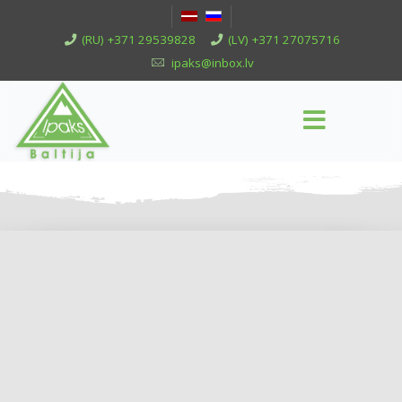
(RU) +371 29539828
(LV) +371 27075716
ipaks@inbox.lv