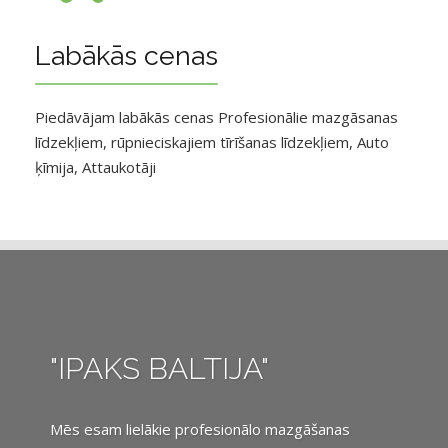
Labākās cenas
Piedāvājam labākās cenas Profesionālie mazgāsanas
līdzekļiem, rūpnieciskajiem tīrīšanas līdzekļiem, Auto
ķīmija, Attaukotāji
"IPAKS BALTIJA"
Mēs esam lielākie profesionālo mazgāšanas