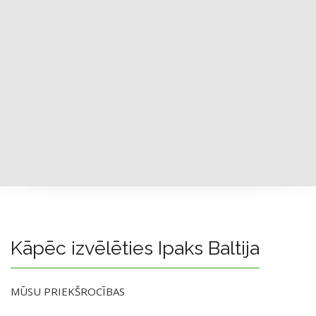
Kāpēc izvēlēties Ipaks Baltija
MŪSU PRIEKŠROCĪBAS