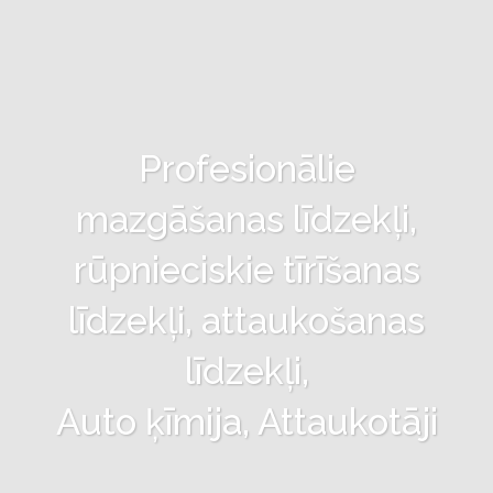
Profesionālie
mazgāšanas līdzekļi,
rūpnieciskie tīrīšanas
līdzekļi, attaukošanas
līdzekļi,
Auto ķīmija, Attaukotāji