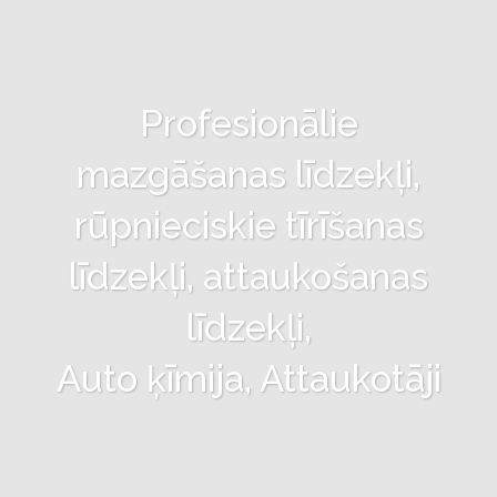
Profesionālie
mazgāšanas līdzekļi,
rūpnieciskie tīrīšanas
līdzekļi, attaukošanas
līdzekļi,
Auto ķīmija, Attaukotāji