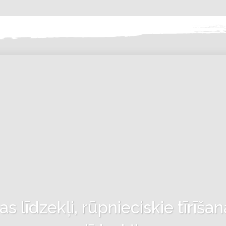
 līdzekļi, rūpnieciskie tīrīšan