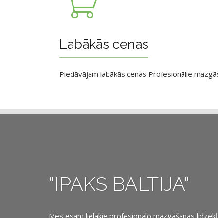
Labākās cenas
Piedāvājam labākās cenas Profesionālie mazgāsan
"IPAKS BALTIJA"
Mēs esam lielākie profesionālo mazgāšanas līdzekļu, 