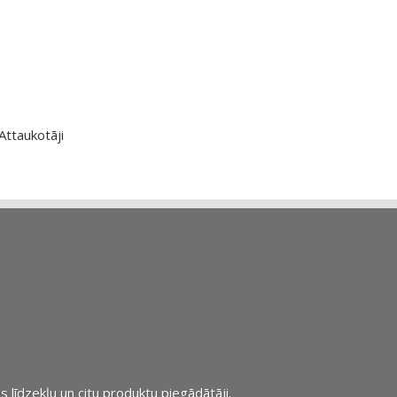
Attaukotāji
s līdzekļu un citu produktu piegādātāji.