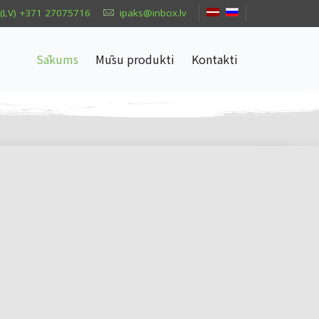
(LV) +371 27075716
ipaks@inbox.lv
Sākums
Mūsu produkti
Kontakti