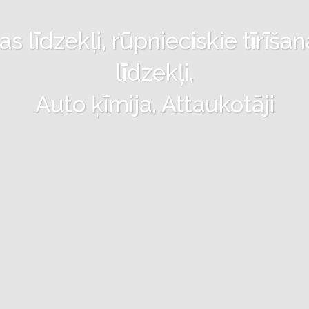
 līdzekļi, rūpnieciskie tīrīšan
līdzekļi,
Auto ķīmija, Attaukotāji