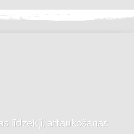
as līdzekļi, attaukošanas