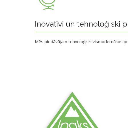
Inovatīvi un tehnoloģiski p
Mēs piedāvājam tehnoloģiski vismodernākos p