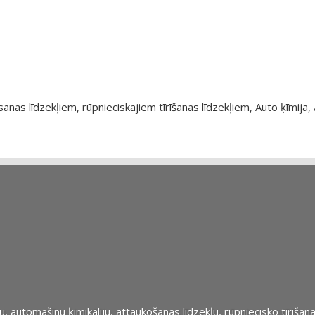
as līdzekļiem, rūpnieciskajiem tīrīšanas līdzekļiem, Auto ķīmija, 
automašīnu ķimikāliju, attaukošanas līdzekļu, rūpniecisko tīrīšana