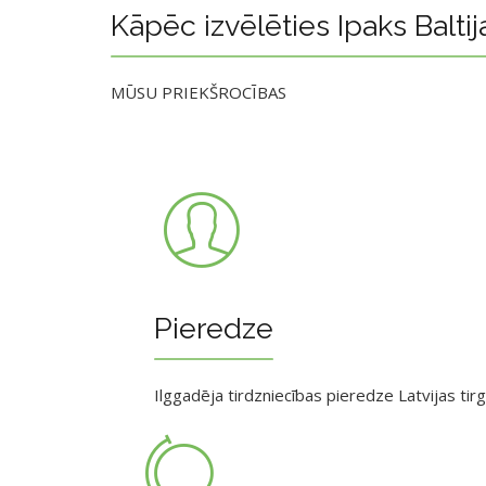
Kāpēc izvēlēties Ipaks Baltij
MŪSU PRIEKŠROCĪBAS
Pieredze
Ilggadēja tirdzniecības pieredze Latvijas tir