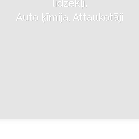
līdzekļi,
Auto ķīmija, Attaukotāji