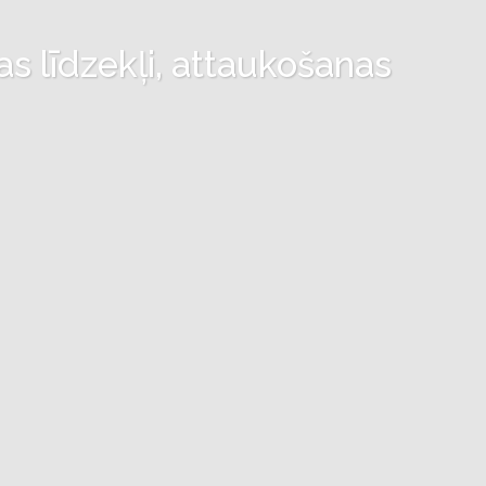
as līdzekļi, attaukošanas