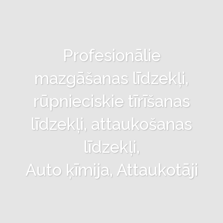
Profesionālie
mazgāšanas līdzekļi,
rūpnieciskie tīrīšanas
līdzekļi, attaukošanas
līdzekļi,
Auto ķīmija, Attaukotāji