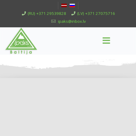
(RU) +371 29539828
(LV) +371 27075716
ipaks@inbox.lv