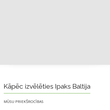
Kāpēc izvēlēties Ipaks Baltija
MŪSU PRIEKŠROCĪBAS