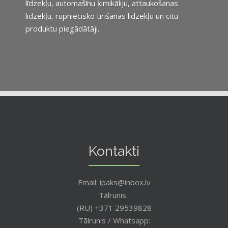
līdzekļu, automašīnu ķimikāliju, attaukošanas
līdzekļu, rūpniecisko tīrīšanas līdzekļu un citu
produktu piegādātāji.
Kontakti
Email: ipaks@inbox.lv
Tālrunis:
(RU) +371 29539828
Tālrunis / Whatsapp: