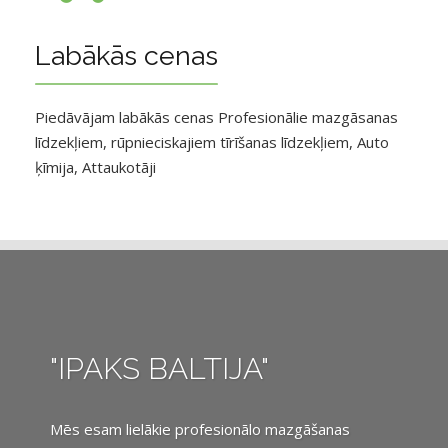
Labākās cenas
Piedāvājam labākās cenas Profesionālie mazgāsanas
līdzekļiem, rūpnieciskajiem tīrīšanas līdzekļiem, Auto
ķīmija, Attaukotāji
"IPAKS BALTIJA"
Mēs esam lielākie profesionālo mazgāšanas