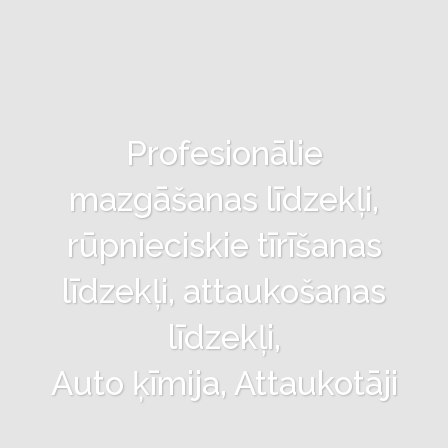
Profesionālie
mazgāšanas līdzekļi,
rūpnieciskie tīrīšanas
līdzekļi, attaukošanas
līdzekļi,
Auto ķīmija, Attaukotāji