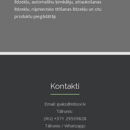
līdzekļu, automašīnu ķimikāliju, attaukošanas
līdzekļu, rūpniecisko tīrīšanas līdzekļu un citu
produktu piegādātāji.
Kontakti
Email: ipaks@inbox.lv
Tālrunis:
(RU) +371 29539828
Tālrunis / Whatsapp: