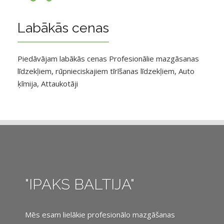
Labākās cenas
Piedāvājam labākās cenas Profesionālie mazgāsanas
līdzekļiem, rūpnieciskajiem tīrīšanas līdzekļiem, Auto
ķīmija, Attaukotāji
"IPAKS BALTIJA"
Mēs esam lielākie profesionālo mazgāšanas