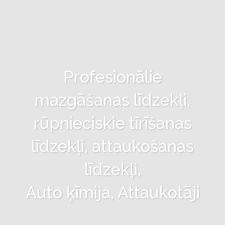
Profesionālie
mazgāšanas līdzekļi,
rūpnieciskie tīrīšanas
līdzekļi, attaukošanas
līdzekļi,
Auto ķīmija, Attaukotāji