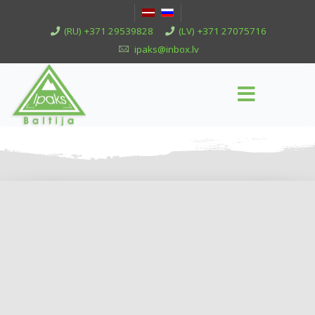
(RU) +371 29539828
(LV) +371 27075716
ipaks@inbox.lv