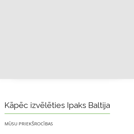
Kāpēc izvēlēties Ipaks Baltija
MŪSU PRIEKŠROCĪBAS