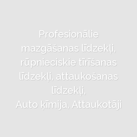
Profesionālie
mazgāšanas līdzekļi,
rūpnieciskie tīrīšanas
līdzekļi, attaukošanas
līdzekļi,
Auto ķīmija, Attaukotāji