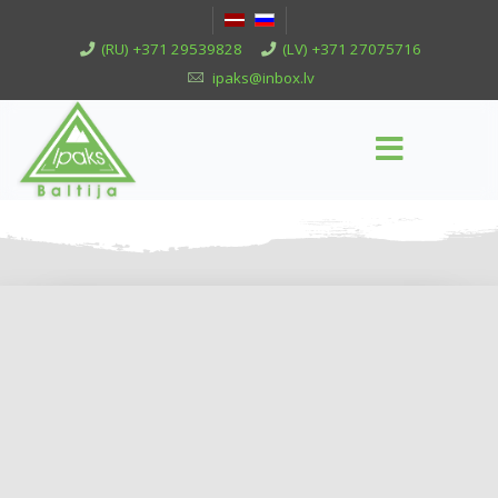
(RU) +371 29539828
(LV) +371 27075716
ipaks@inbox.lv