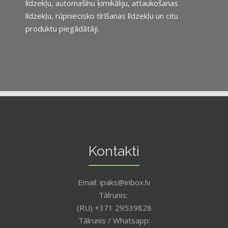
līdzekļu, automašīnu ķimikāliju, attaukošanas
līdzekļu, rūpniecisko tīrīšanas līdzekļu un citu
produktu piegādātāji.
Kontakti
Email: ipaks@inbox.lv
Tālrunis:
(RU) +371 29539828
Tālrunis / Whatsapp: