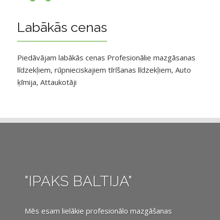
Labākās cenas
Piedāvājam labākās cenas Profesionālie mazgāsanas
līdzekļiem, rūpnieciskajiem tīrīšanas līdzekļiem, Auto
ķīmija, Attaukotāji
"IPAKS BALTIJA"
Mēs esam lielākie profesionālo mazgāšanas