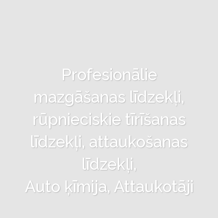
Profesionālie
mazgāšanas līdzekļi,
rūpnieciskie tīrīšanas
līdzekļi, attaukošanas
līdzekļi,
Auto ķīmija, Attaukotāji