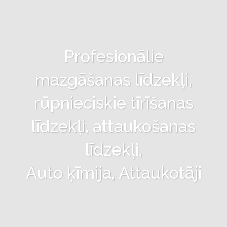
Profesionālie
mazgāšanas līdzekļi,
rūpnieciskie tīrīšanas
līdzekļi, attaukošanas
līdzekļi,
Auto ķīmija, Attaukotāji