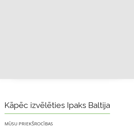
Kāpēc izvēlēties Ipaks Baltija
MŪSU PRIEKŠROCĪBAS