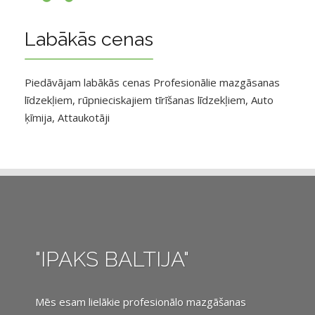
Labākās cenas
Piedāvājam labākās cenas Profesionālie mazgāsanas
līdzekļiem, rūpnieciskajiem tīrīšanas līdzekļiem, Auto
ķīmija, Attaukotāji
"IPAKS BALTIJA"
Mēs esam lielākie profesionālo mazgāšanas