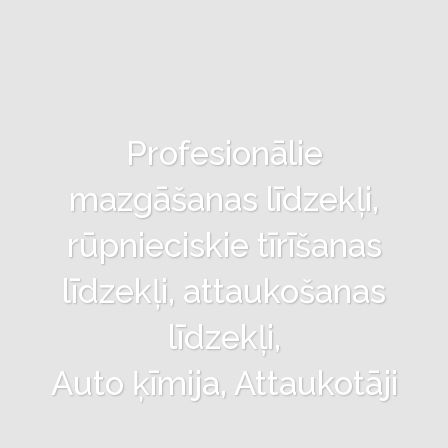
Profesionālie
mazgāšanas līdzekļi,
rūpnieciskie tīrīšanas
līdzekļi, attaukošanas
līdzekļi,
Auto ķīmija, Attaukotāji