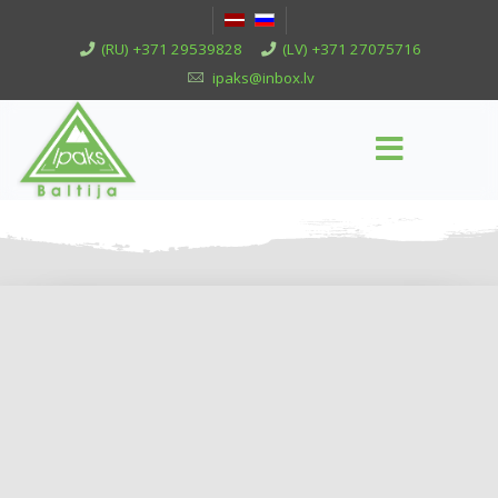
(RU) +371 29539828
(LV) +371 27075716
ipaks@inbox.lv