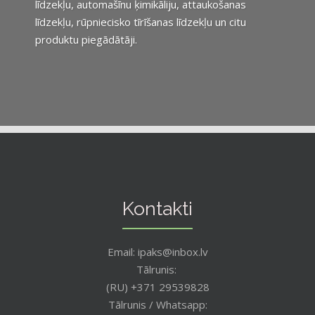
līdzekļu, automašīnu ķimikāliju, attaukošanas
līdzekļu, rūpniecisko tīrīšanas līdzekļu un citu
produktu piegādātāji.
Kontakti
Email: ipaks@inbox.lv
Tālrunis:
(RU) +371 29539828
Tālrunis / Whatsapp: