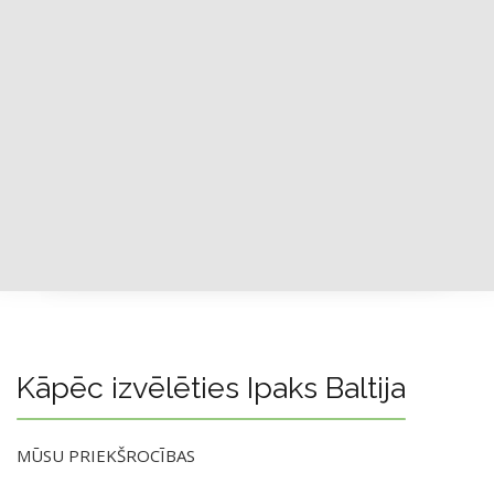
Kāpēc izvēlēties Ipaks Baltija
MŪSU PRIEKŠROCĪBAS