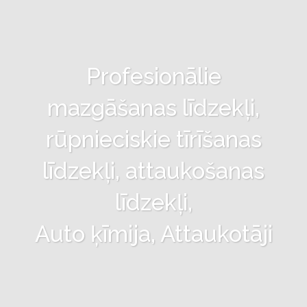
Profesionālie
mazgāšanas līdzekļi,
rūpnieciskie tīrīšanas
līdzekļi, attaukošanas
līdzekļi,
Auto ķīmija, Attaukotāji