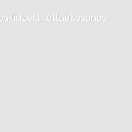
as līdzekļi, attaukošanas