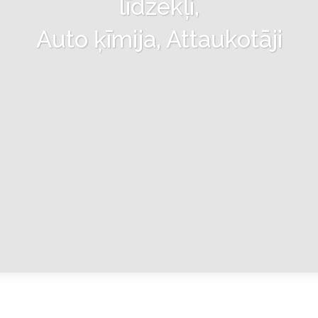
līdzekļi,
Auto ķīmija, Attaukotāji