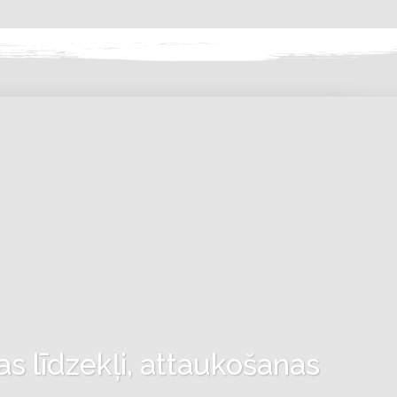
as līdzekļi, attaukošanas