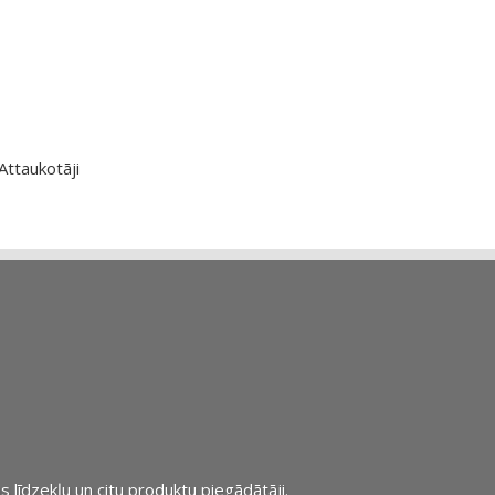
Attaukotāji
s līdzekļu un citu produktu piegādātāji.