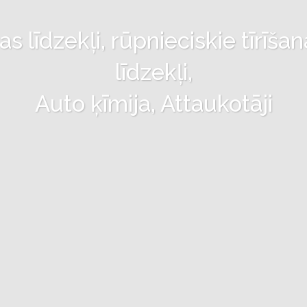
 līdzekļi, rūpnieciskie tīrīšan
līdzekļi,
Auto ķīmija, Attaukotāji