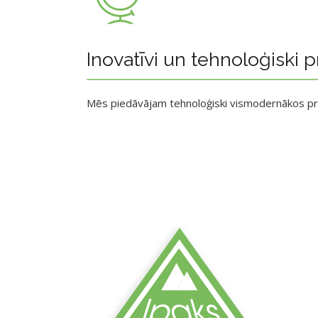
Inovatīvi un tehnoloģiski p
Mēs piedāvājam tehnoloģiski vismodernākos p