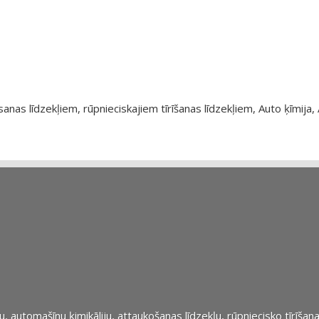
as līdzekļiem, rūpnieciskajiem tīrīšanas līdzekļiem, Auto ķīmija, 
automašīnu ķimikāliju, attaukošanas līdzekļu, rūpniecisko tīrīšana