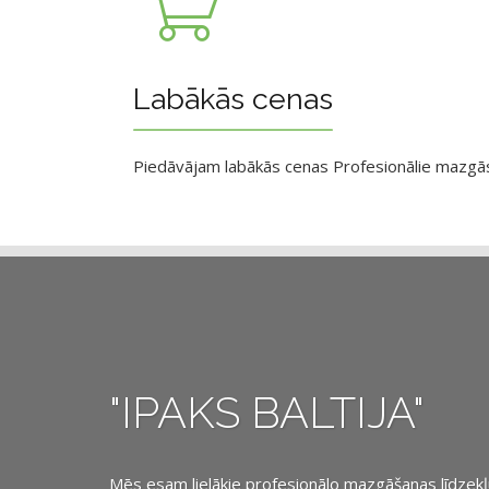
Labākās cenas
Piedāvājam labākās cenas Profesionālie mazgāsan
"IPAKS BALTIJA"
Mēs esam lielākie profesionālo mazgāšanas līdzekļu, 