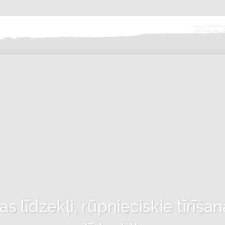
 līdzekļi, rūpnieciskie tīrīšan