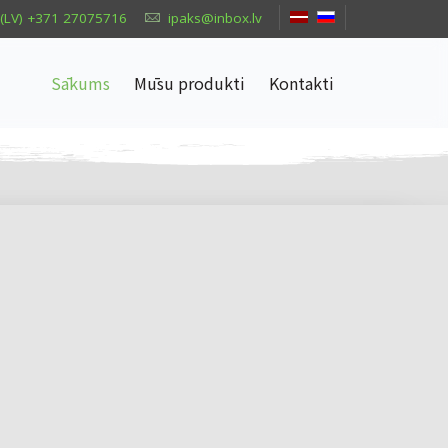
(LV) +371 27075716
ipaks@inbox.lv
Sākums
Mūsu produkti
Kontakti