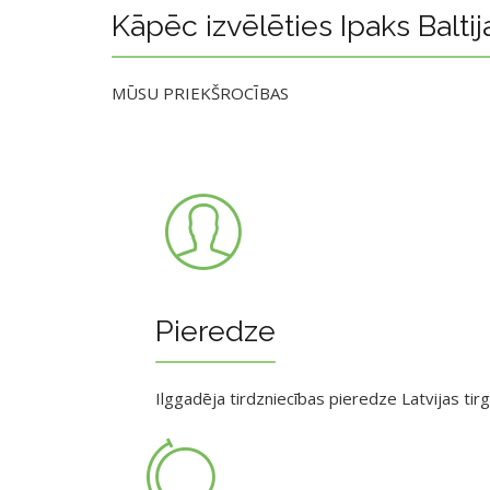
Kāpēc izvēlēties Ipaks Baltij
MŪSU PRIEKŠROCĪBAS
Pieredze
Ilggadēja tirdzniecības pieredze Latvijas tir