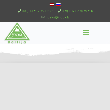
(RU) +371 29539828
(LV) +371 27075716
ipaks@inbox.lv