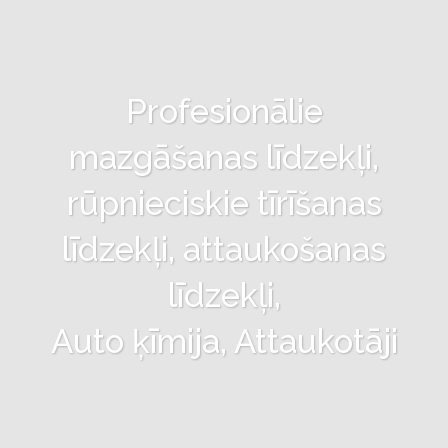
Profesionālie
mazgāšanas līdzekļi,
rūpnieciskie tīrīšanas
līdzekļi, attaukošanas
līdzekļi,
Auto ķīmija, Attaukotāji