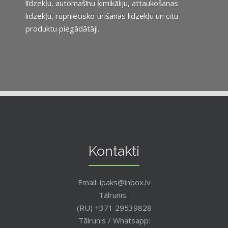
līdzekļu, automašīnu ķimikāliju, attaukošanas
līdzekļu, rūpniecisko tīrīšanas līdzekļu un citu
produktu piegādātāji.
Kontakti
Email: ipaks@inbox.lv
Tālrunis:
(RU) +371 29539828
Tālrunis / Whatsapp: