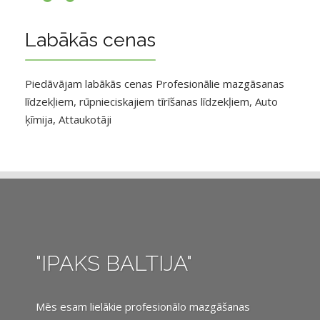
Labākās cenas
Piedāvājam labākās cenas Profesionālie mazgāsanas
līdzekļiem, rūpnieciskajiem tīrīšanas līdzekļiem, Auto
ķīmija, Attaukotāji
"IPAKS BALTIJA"
Mēs esam lielākie profesionālo mazgāšanas