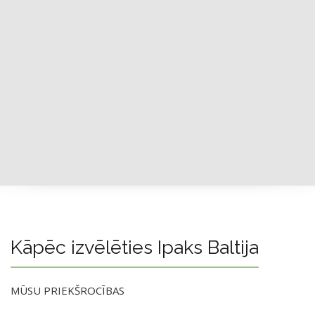
Kāpēc izvēlēties Ipaks Baltija
MŪSU PRIEKŠROCĪBAS