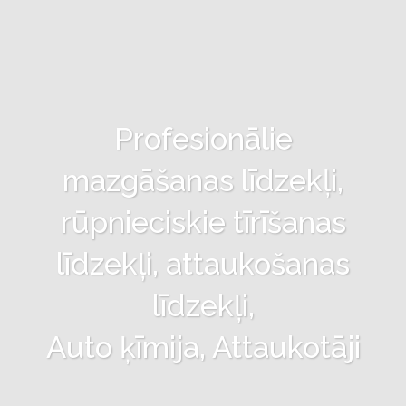
Profesionālie
mazgāšanas līdzekļi,
rūpnieciskie tīrīšanas
līdzekļi, attaukošanas
līdzekļi,
Auto ķīmija, Attaukotāji