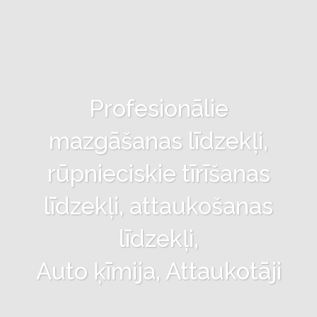
Profesionālie
mazgāšanas līdzekļi,
rūpnieciskie tīrīšanas
līdzekļi, attaukošanas
līdzekļi,
Auto ķīmija, Attaukotāji