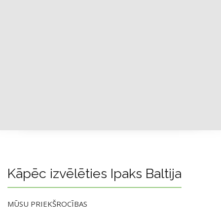
Kāpēc izvēlēties Ipaks Baltija
MŪSU PRIEKŠROCĪBAS