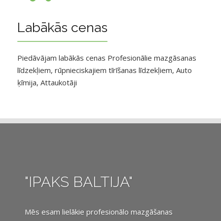
Labākās cenas
Piedāvājam labākās cenas Profesionālie mazgāsanas
līdzekļiem, rūpnieciskajiem tīrīšanas līdzekļiem, Auto
ķīmija, Attaukotāji
"IPAKS BALTIJA"
Mēs esam lielākie profesionālo mazgāšanas