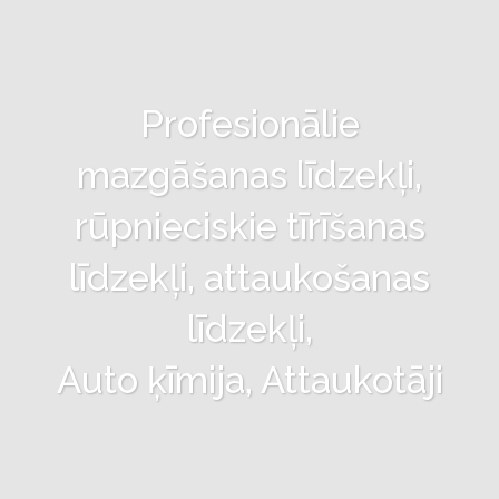
Profesionālie
mazgāšanas līdzekļi,
rūpnieciskie tīrīšanas
līdzekļi, attaukošanas
līdzekļi,
Auto ķīmija, Attaukotāji