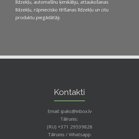
līdzekļu, automašīnu ķimikāliju, attaukošanas
līdzekļu, rūpniecisko tīrīšanas līdzekļu un citu
produktu piegādātāji.
Kontakti
Email: ipaks@inbox.lv
Tālrunis:
(RU) +371 29539828
Tālrunis / Whatsapp: