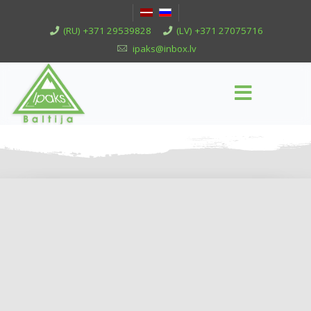
(RU) +371 29539828
(LV) +371 27075716
ipaks@inbox.lv