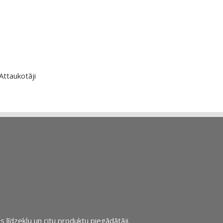
Attaukotāji
s līdzekļu un citu produktu piegādātāji.