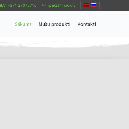
(LV) +371 27075716
ipaks@inbox.lv
Sākums
Mūsu produkti
Kontakti