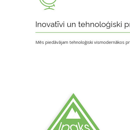
Inovatīvi un tehnoloģiski p
Mēs piedāvājam tehnoloģiski vismodernākos p