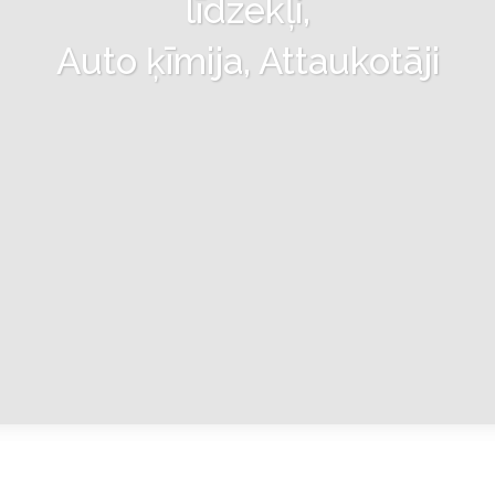
līdzekļi,
Auto ķīmija, Attaukotāji