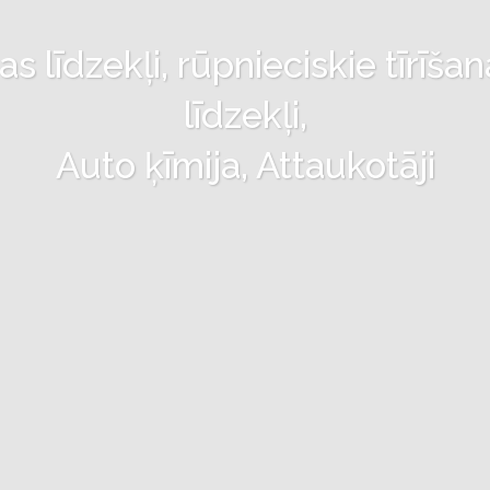
 līdzekļi, rūpnieciskie tīrīšan
līdzekļi,
Auto ķīmija, Attaukotāji