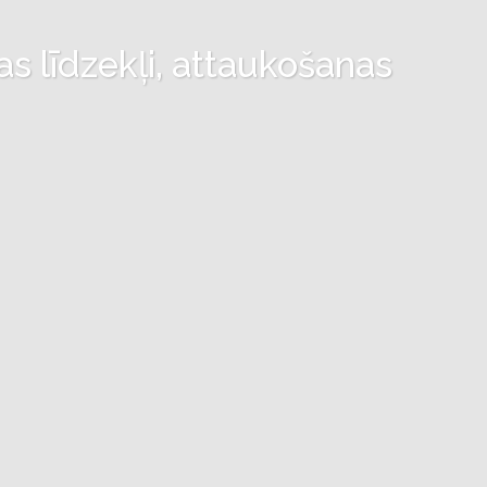
as līdzekļi, attaukošanas