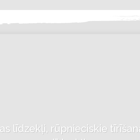
 līdzekļi, rūpnieciskie tīrīšan