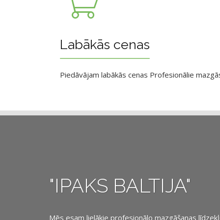
Labākās cenas
Piedāvājam labākās cenas Profesionālie mazgāsan
"IPAKS BALTIJA"
Mēs esam lielākie profesionālo mazgāšanas līdzekļu, 