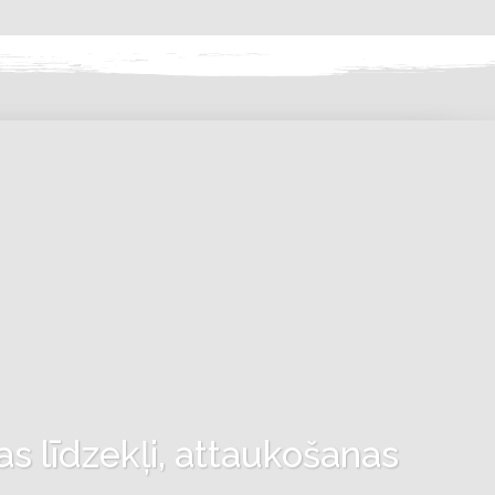
as līdzekļi, attaukošanas