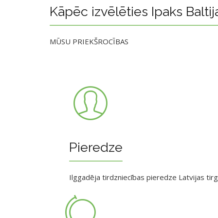
Kāpēc izvēlēties Ipaks Baltij
MŪSU PRIEKŠROCĪBAS
Pieredze
Ilggadēja tirdzniecības pieredze Latvijas tir