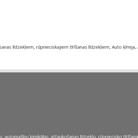
as līdzekļiem, rūpnieciskajiem tīrīšanas līdzekļiem, Auto ķīmija, 
automašīnu ķimikāliju, attaukošanas līdzekļu, rūpniecisko tīrīšana