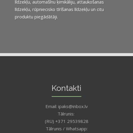
līdzekļu, automašīnu ķimikāliju, attaukošanas
līdzekļu, rūpniecisko tīrīšanas līdzekļu un citu
produktu piegādātāji.
Kontakti
Email: ipaks@inbox.lv
Tālrunis:
(RU) +371 29539828
Tālrunis / Whatsapp: