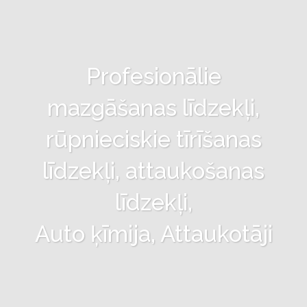
Profesionālie
mazgāšanas līdzekļi,
rūpnieciskie tīrīšanas
līdzekļi, attaukošanas
līdzekļi,
Auto ķīmija, Attaukotāji