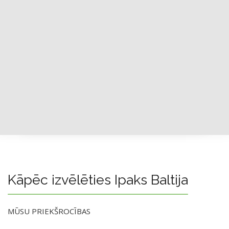
Kāpēc izvēlēties Ipaks Baltija
MŪSU PRIEKŠROCĪBAS