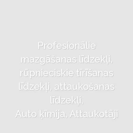
Profesionālie
mazgāšanas līdzekļi,
rūpnieciskie tīrīšanas
līdzekļi, attaukošanas
līdzekļi,
Auto ķīmija, Attaukotāji