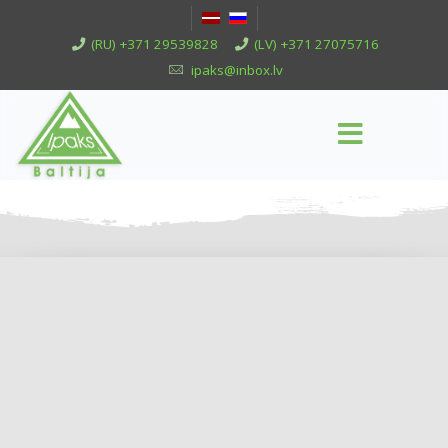
(RU) +371 29539828
(LV) +371 27075716
ipaks@inbox.lv