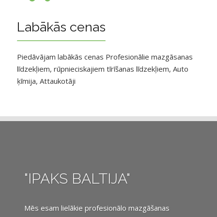
Labākās cenas
Piedāvājam labākās cenas Profesionālie mazgāsanas
līdzekļiem, rūpnieciskajiem tīrīšanas līdzekļiem, Auto
ķīmija, Attaukotāji
"IPAKS BALTIJA"
Mēs esam lielākie profesionālo mazgāšanas