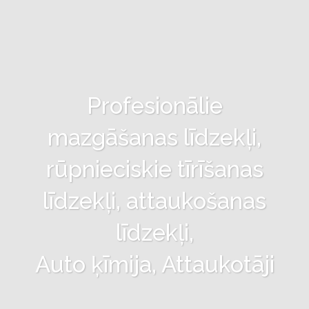
Profesionālie
mazgāšanas līdzekļi,
rūpnieciskie tīrīšanas
līdzekļi, attaukošanas
līdzekļi,
Auto ķīmija, Attaukotāji