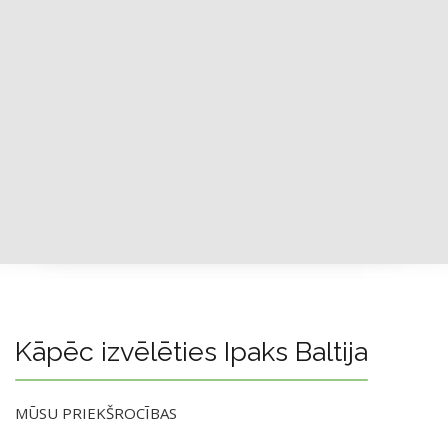
Kāpēc izvēlēties Ipaks Baltija
MŪSU PRIEKŠROCĪBAS