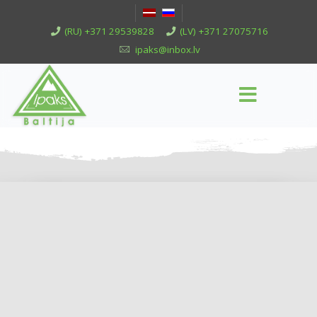
(RU) +371 29539828
(LV) +371 27075716
ipaks@inbox.lv