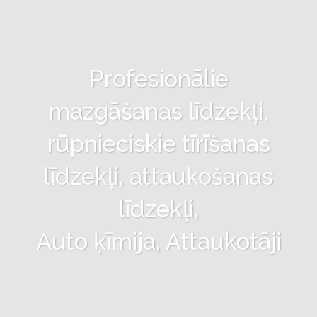
Profesionālie
mazgāšanas līdzekļi,
rūpnieciskie tīrīšanas
līdzekļi, attaukošanas
līdzekļi,
Auto ķīmija, Attaukotāji