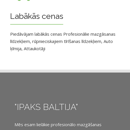
Labākās cenas
Piedāvājam labākās cenas Profesionālie mazgāsanas
līdzekļiem, rūpnieciskajiem tīrīšanas līdzekļiem, Auto
ķīmija, Attaukotāji
"IPAKS BALTIJA"
Mēs esam lielākie profesionālo mazgāšanas