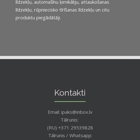
līdzekļu, automašīnu ķimikāliju, attaukošanas
līdzekļu, rūpniecisko tīrīšanas līdzekļu un citu
produktu piegādātāji.
Kontakti
Email: ipaks@inbox.lv
Tālrunis:
(RU) +371 29539828
Tālrunis / Whatsapp: