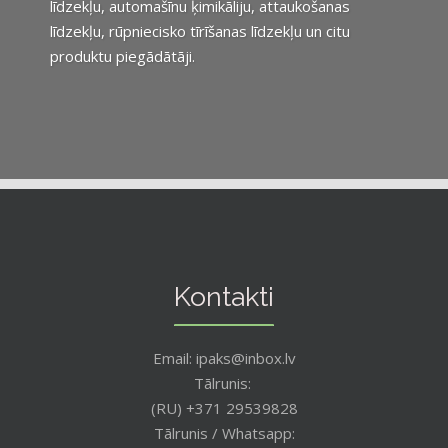
līdzekļu, automašīnu ķimikāliju, attaukošanas
līdzekļu, rūpniecisko tīrīšanas līdzekļu un citu
produktu piegādātāji.
Kontakti
Email: ipaks@inbox.lv
Tālrunis:
(RU) +371 29539828
Tālrunis / Whatsapp: