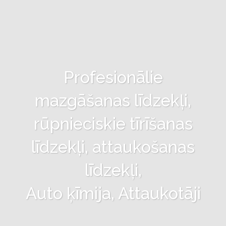
Profesionālie
mazgāšanas līdzekļi,
rūpnieciskie tīrīšanas
līdzekļi, attaukošanas
līdzekļi,
Auto ķīmija, Attaukotāji