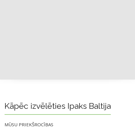
Kāpēc izvēlēties Ipaks Baltija
MŪSU PRIEKŠROCĪBAS