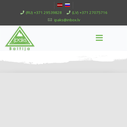
(RU) +371 29539828
(LV) +371 27075716
ipaks@inbox.lv