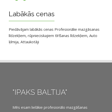
Labākās cenas
Piedāvājam labākās cenas Profesionālie mazgāsanas
līdzekļiem, rūpnieciskajiem tīrīšanas līdzekļiem, Auto
ķīmija, Attaukotāji
"IPAKS BALTIJA"
Mēs esam lielākie profesionālo mazgāšanas