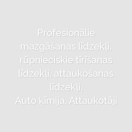
Profesionālie
mazgāšanas līdzekļi,
rūpnieciskie tīrīšanas
līdzekļi, attaukošanas
līdzekļi,
Auto ķīmija, Attaukotāji