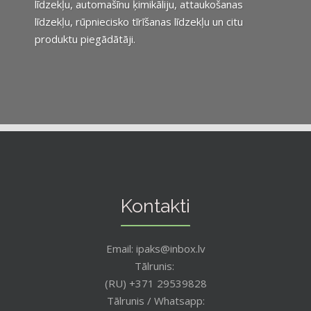
līdzekļu, automašīnu ķimikāliju, attaukošanas
līdzekļu, rūpniecisko tīrīšanas līdzekļu un citu
produktu piegādātāji.
Kontakti
Email: ipaks@inbox.lv
Tālrunis:
(RU) +371 29539828
Tālrunis / Whatsapp: