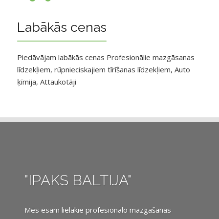
Labākās cenas
Piedāvājam labākās cenas Profesionālie mazgāsanas
līdzekļiem, rūpnieciskajiem tīrīšanas līdzekļiem, Auto
ķīmija, Attaukotāji
"IPAKS BALTIJA"
Mēs esam lielākie profesionālo mazgāšanas