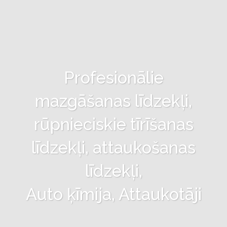
Profesionālie
mazgāšanas līdzekļi,
rūpnieciskie tīrīšanas
līdzekļi, attaukošanas
līdzekļi,
Auto ķīmija, Attaukotāji