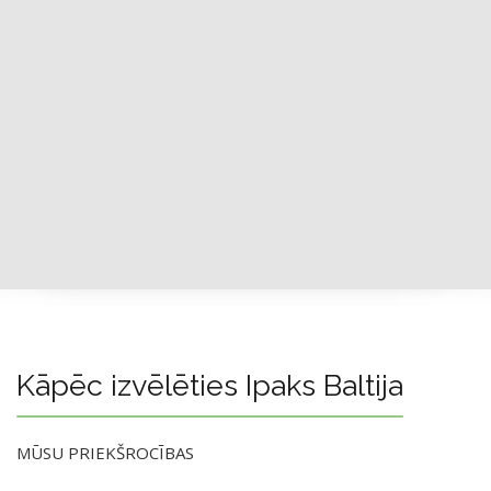
Kāpēc izvēlēties Ipaks Baltija
MŪSU PRIEKŠROCĪBAS