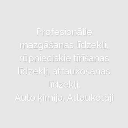
Profesionālie
mazgāšanas līdzekļi,
rūpnieciskie tīrīšanas
līdzekļi, attaukošanas
līdzekļi,
Auto ķīmija, Attaukotāji