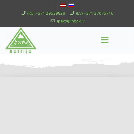
(RU) +371 29539828
(LV) +371 27075716
ipaks@inbox.lv