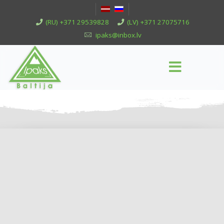
(RU) +371 29539828
(LV) +371 27075716
ipaks@inbox.lv