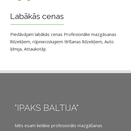
Labākās cenas
Piedāvājam labākās cenas Profesionālie mazgāsanas
līdzekļiem, rūpnieciskajiem tīrīšanas līdzekļiem, Auto
ķīmija, Attaukotāji
"IPAKS BALTIJA"
Mēs esam lielākie profesionālo mazgāšanas