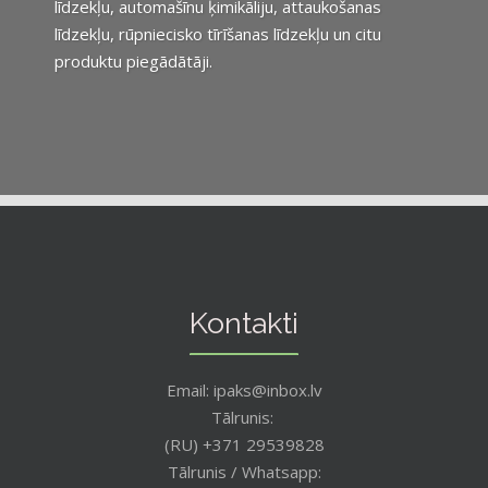
līdzekļu, automašīnu ķimikāliju, attaukošanas
līdzekļu, rūpniecisko tīrīšanas līdzekļu un citu
produktu piegādātāji.
Kontakti
Email: ipaks@inbox.lv
Tālrunis:
(RU) +371 29539828
Tālrunis / Whatsapp: