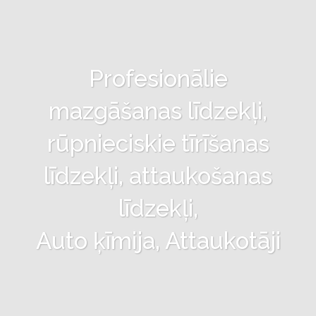
Profesionālie
mazgāšanas līdzekļi,
rūpnieciskie tīrīšanas
līdzekļi, attaukošanas
līdzekļi,
Auto ķīmija, Attaukotāji