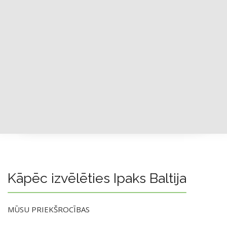
Kāpēc izvēlēties Ipaks Baltija
MŪSU PRIEKŠROCĪBAS