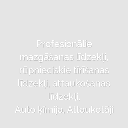
Profesionālie
mazgāšanas līdzekļi,
rūpnieciskie tīrīšanas
līdzekļi, attaukošanas
līdzekļi,
Auto ķīmija, Attaukotāji