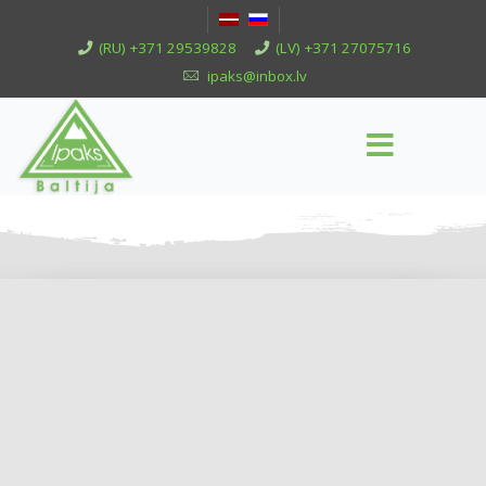
(RU) +371 29539828
(LV) +371 27075716
ipaks@inbox.lv