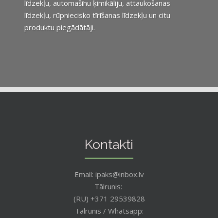
līdzekļu, automašīnu ķimikāliju, attaukošanas
līdzekļu, rūpniecisko tīrīšanas līdzekļu un citu
produktu piegādātāji.
Kontakti
Email: ipaks@inbox.lv
Tālrunis:
(RU) +371 29539828
Tālrunis / Whatsapp: