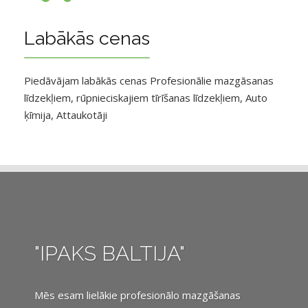
Labākās cenas
Piedāvājam labākās cenas Profesionālie mazgāsanas
līdzekļiem, rūpnieciskajiem tīrīšanas līdzekļiem, Auto
ķīmija, Attaukotāji
"IPAKS BALTIJA"
Mēs esam lielākie profesionālo mazgāšanas