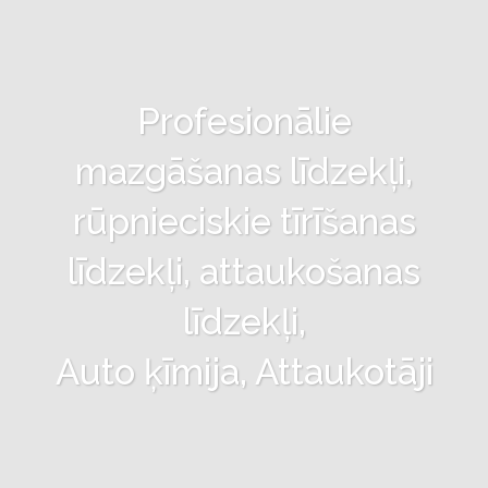
Profesionālie
mazgāšanas līdzekļi,
rūpnieciskie tīrīšanas
līdzekļi, attaukošanas
līdzekļi,
Auto ķīmija, Attaukotāji