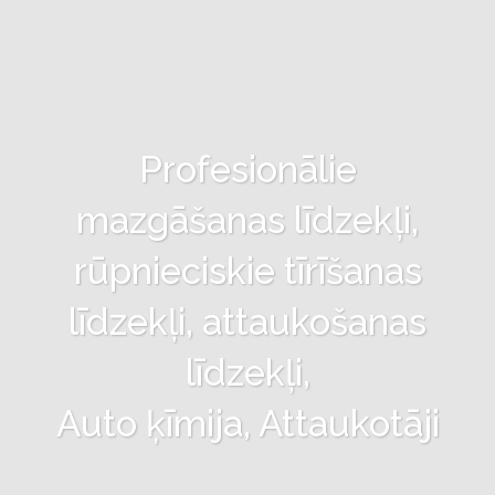
Profesionālie
mazgāšanas līdzekļi,
rūpnieciskie tīrīšanas
līdzekļi, attaukošanas
līdzekļi,
Auto ķīmija, Attaukotāji