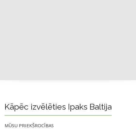
Kāpēc izvēlēties Ipaks Baltija
MŪSU PRIEKŠROCĪBAS