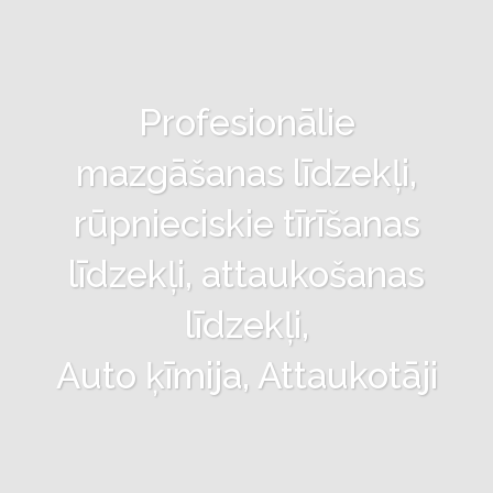
Profesionālie
mazgāšanas līdzekļi,
rūpnieciskie tīrīšanas
līdzekļi, attaukošanas
līdzekļi,
Auto ķīmija, Attaukotāji