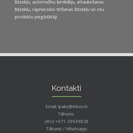
līdzekļu, automašīnu ķimikāliju, attaukošanas
līdzekļu, rūpniecisko tīrīšanas līdzekļu un citu
produktu piegādātāji.
Kontakti
Email: ipaks@inbox.lv
Tālrunis:
(RU) +371 29539828
Tālrunis / Whatsapp: