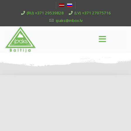
(RU) +371 29539828
(LV) +371 27075716
ipaks@inbox.lv