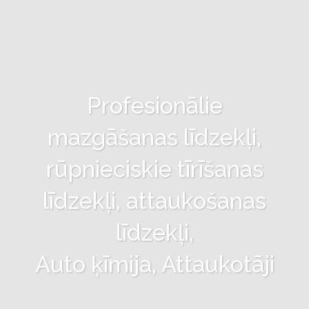
Profesionālie
mazgāšanas līdzekļi,
rūpnieciskie tīrīšanas
līdzekļi, attaukošanas
līdzekļi,
Auto ķīmija, Attaukotāji