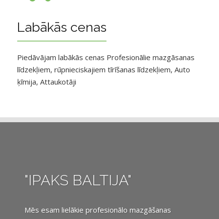
Labākās cenas
Piedāvājam labākās cenas Profesionālie mazgāsanas
līdzekļiem, rūpnieciskajiem tīrīšanas līdzekļiem, Auto
ķīmija, Attaukotāji
"IPAKS BALTIJA"
Mēs esam lielākie profesionālo mazgāšanas