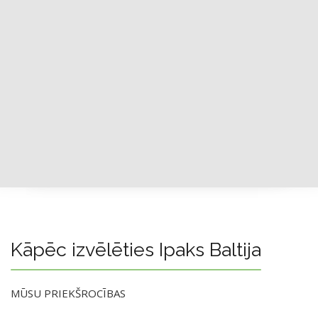
Kāpēc izvēlēties Ipaks Baltija
MŪSU PRIEKŠROCĪBAS