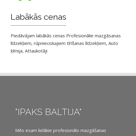
Labākās cenas
Piedāvājam labākās cenas Profesionālie mazgāsanas
līdzekļiem, rūpnieciskajiem tīrīšanas līdzekļiem, Auto
ķīmija, Attaukotāji
"IPAKS BALTIJA"
Mēs esam lielākie profesionālo mazgāšanas