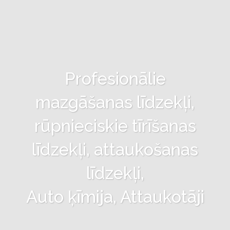
Profesionālie
mazgāšanas līdzekļi,
rūpnieciskie tīrīšanas
līdzekļi, attaukošanas
līdzekļi,
Auto ķīmija, Attaukotāji