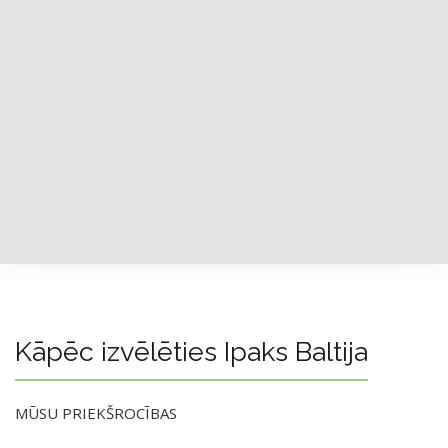
Kāpēc izvēlēties Ipaks Baltija
MŪSU PRIEKŠROCĪBAS