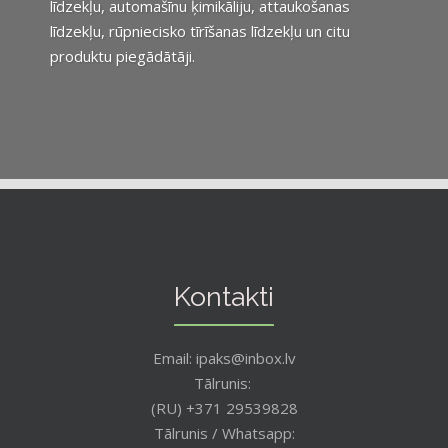
līdzekļu, automašīnu ķimikāliju, attaukošanas
līdzekļu, rūpniecisko tīrīšanas līdzekļu un citu
produktu piegādātāji.
Kontakti
Email: ipaks@inbox.lv
Tālrunis:
(RU) +371 29539828
Tālrunis / Whatsapp: