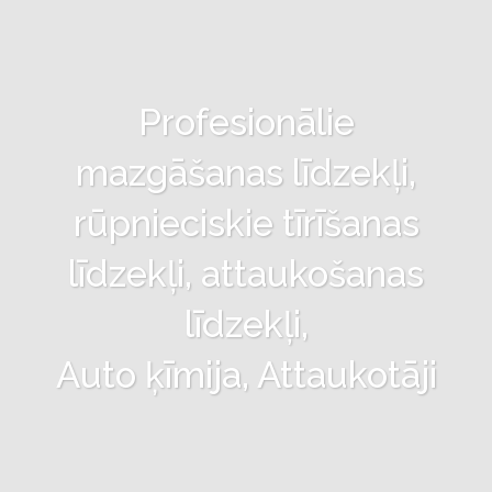
Profesionālie
mazgāšanas līdzekļi,
rūpnieciskie tīrīšanas
līdzekļi, attaukošanas
līdzekļi,
Auto ķīmija, Attaukotāji