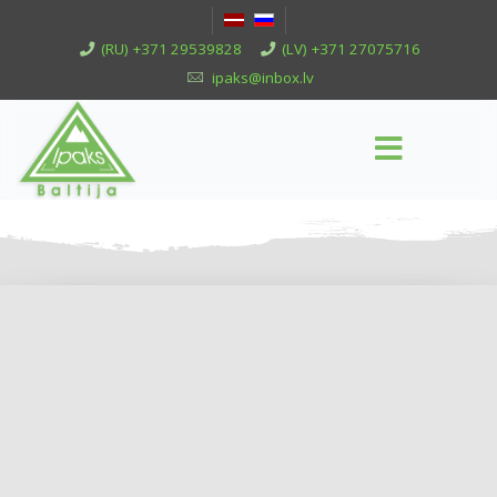
(RU) +371 29539828
(LV) +371 27075716
ipaks@inbox.lv