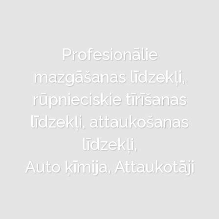
Profesionālie
mazgāšanas līdzekļi,
rūpnieciskie tīrīšanas
līdzekļi, attaukošanas
līdzekļi,
Auto ķīmija, Attaukotāji