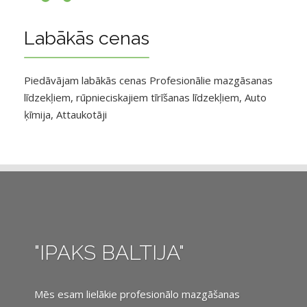
Labākās cenas
Piedāvājam labākās cenas Profesionālie mazgāsanas
līdzekļiem, rūpnieciskajiem tīrīšanas līdzekļiem, Auto
ķīmija, Attaukotāji
"IPAKS BALTIJA"
Mēs esam lielākie profesionālo mazgāšanas