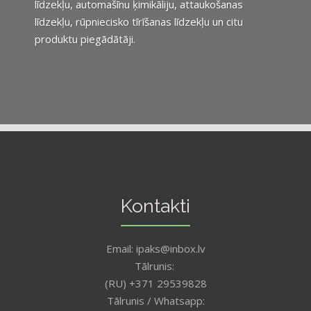
līdzekļu, automašīnu ķimikāliju, attaukošanas
līdzekļu, rūpniecisko tīrīšanas līdzekļu un citu
produktu piegādātāji.
Kontakti
Email: ipaks@inbox.lv
Tālrunis:
(RU) +371 29539828
Tālrunis / Whatsapp: