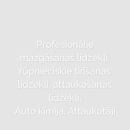
Profesionālie
mazgāšanas līdzekļi,
rūpnieciskie tīrīšanas
līdzekļi, attaukošanas
līdzekļi,
Auto ķīmija, Attaukotāji