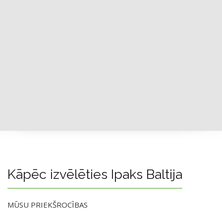
Kāpēc izvēlēties Ipaks Baltija
MŪSU PRIEKŠROCĪBAS