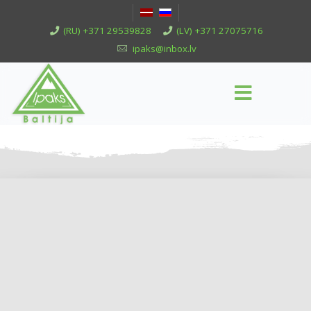
(RU) +371 29539828
(LV) +371 27075716
ipaks@inbox.lv