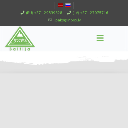
(RU) +371 29539828
(LV) +371 27075716
ipaks@inbox.lv