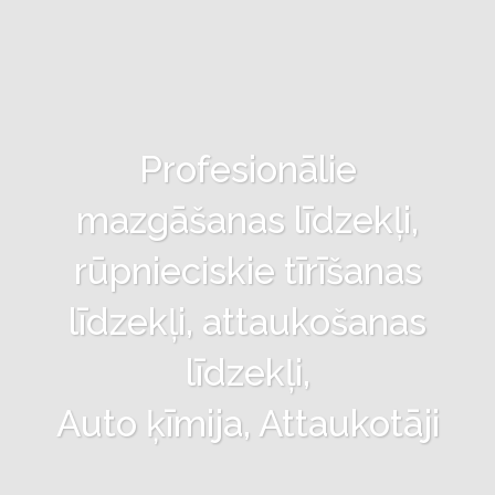
Profesionālie
mazgāšanas līdzekļi,
rūpnieciskie tīrīšanas
līdzekļi, attaukošanas
līdzekļi,
Auto ķīmija, Attaukotāji