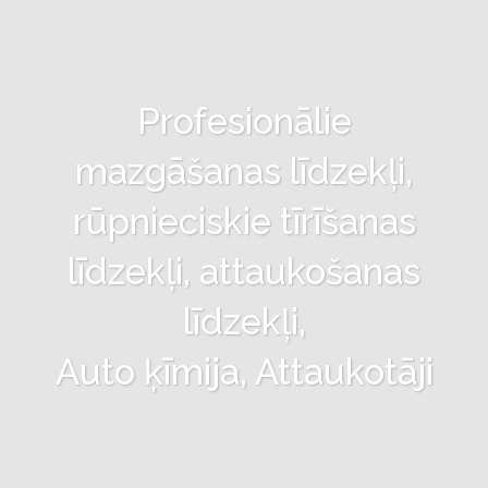
Profesionālie
mazgāšanas līdzekļi,
rūpnieciskie tīrīšanas
līdzekļi, attaukošanas
līdzekļi,
Auto ķīmija, Attaukotāji