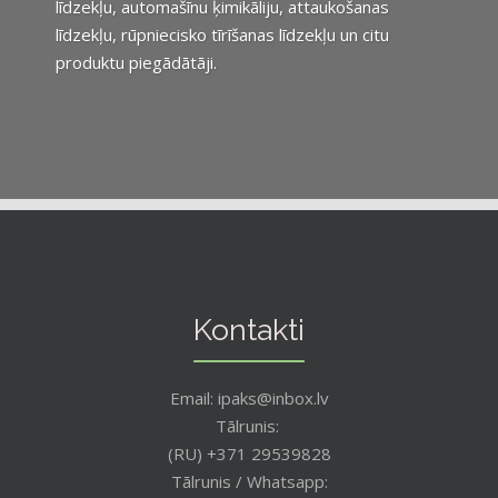
līdzekļu, automašīnu ķimikāliju, attaukošanas
līdzekļu, rūpniecisko tīrīšanas līdzekļu un citu
produktu piegādātāji.
Kontakti
Email: ipaks@inbox.lv
Tālrunis:
(RU) +371 29539828
Tālrunis / Whatsapp: