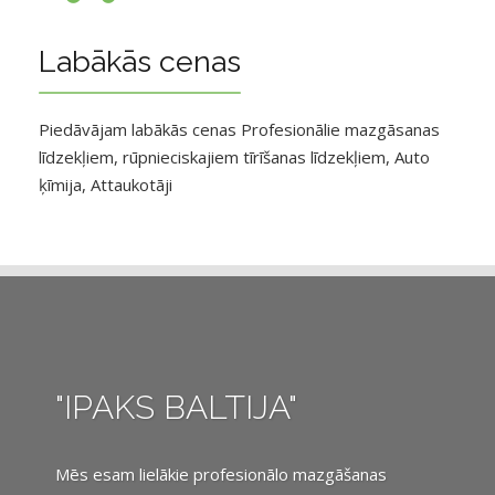
Labākās cenas
Piedāvājam labākās cenas Profesionālie mazgāsanas
līdzekļiem, rūpnieciskajiem tīrīšanas līdzekļiem, Auto
ķīmija, Attaukotāji
"IPAKS BALTIJA"
Mēs esam lielākie profesionālo mazgāšanas