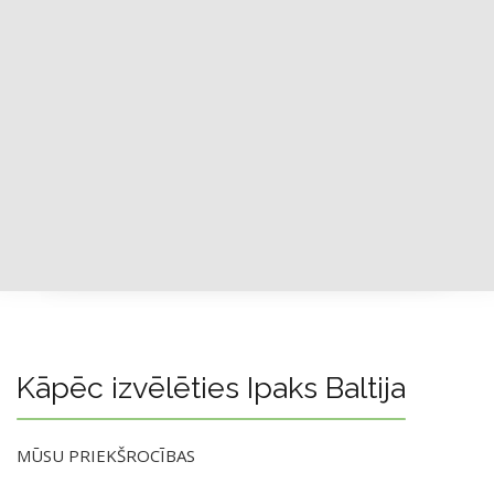
Kāpēc izvēlēties Ipaks Baltija
MŪSU PRIEKŠROCĪBAS