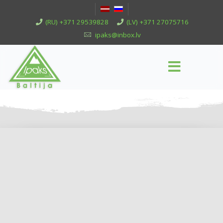
(RU) +371 29539828
(LV) +371 27075716
ipaks@inbox.lv