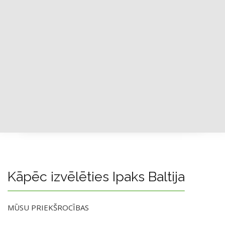
Kāpēc izvēlēties Ipaks Baltija
MŪSU PRIEKŠROCĪBAS