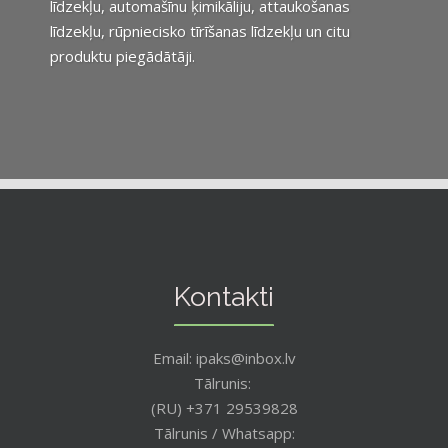
līdzekļu, automašīnu ķimikāliju, attaukošanas
līdzekļu, rūpniecisko tīrīšanas līdzekļu un citu
produktu piegādātāji.
Kontakti
Email: ipaks@inbox.lv
Tālrunis:
(RU) +371 29539828
Tālrunis / Whatsapp: