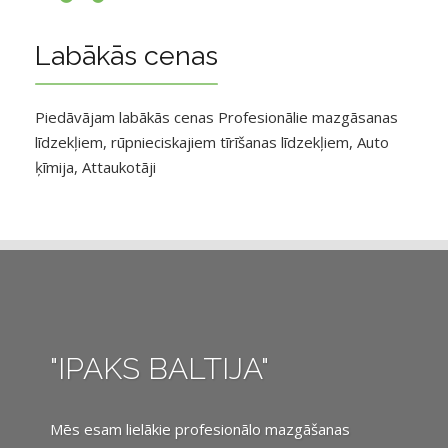
Labākās cenas
Piedāvājam labākās cenas Profesionālie mazgāsanas
līdzekļiem, rūpnieciskajiem tīrīšanas līdzekļiem, Auto
ķīmija, Attaukotāji
"IPAKS BALTIJA"
Mēs esam lielākie profesionālo mazgāšanas