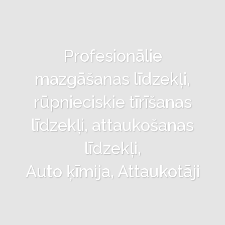
Profesionālie
mazgāšanas līdzekļi,
rūpnieciskie tīrīšanas
līdzekļi, attaukošanas
līdzekļi,
Auto ķīmija, Attaukotāji