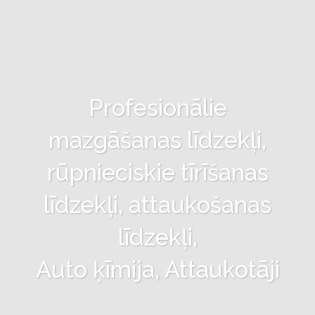
Profesionālie
mazgāšanas līdzekļi,
rūpnieciskie tīrīšanas
līdzekļi, attaukošanas
līdzekļi,
Auto ķīmija, Attaukotāji