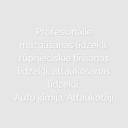
Profesionālie
mazgāšanas līdzekļi,
rūpnieciskie tīrīšanas
līdzekļi, attaukošanas
līdzekļi,
Auto ķīmija, Attaukotāji