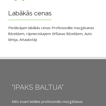
Labākās cenas
Piedāvājam labākās cenas Profesionālie mazgāsanas
līdzekļiem, rūpnieciskajiem tīrīšanas līdzekļiem, Auto
ķīmija, Attaukotāji
"IPAKS BALTIJA"
Mēs esam lielākie profesionālo mazgāšanas