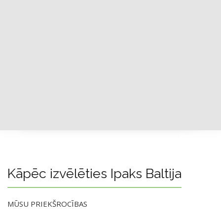
Kāpēc izvēlēties Ipaks Baltija
MŪSU PRIEKŠROCĪBAS