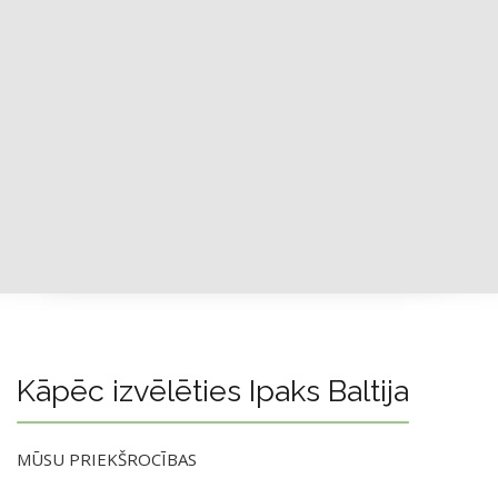
Kāpēc izvēlēties Ipaks Baltija
MŪSU PRIEKŠROCĪBAS