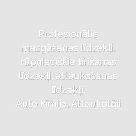
Profesionālie
mazgāšanas līdzekļi,
rūpnieciskie tīrīšanas
līdzekļi, attaukošanas
līdzekļi,
Auto ķīmija, Attaukotāji