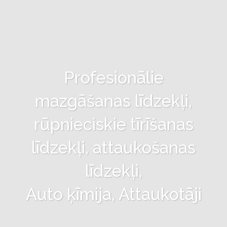
Profesionālie
mazgāšanas līdzekļi,
rūpnieciskie tīrīšanas
līdzekļi, attaukošanas
līdzekļi,
Auto ķīmija, Attaukotāji