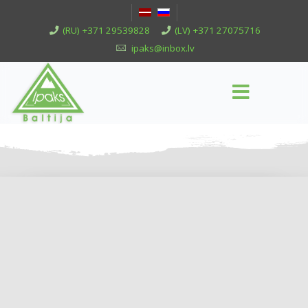
(RU) +371 29539828
(LV) +371 27075716
ipaks@inbox.lv