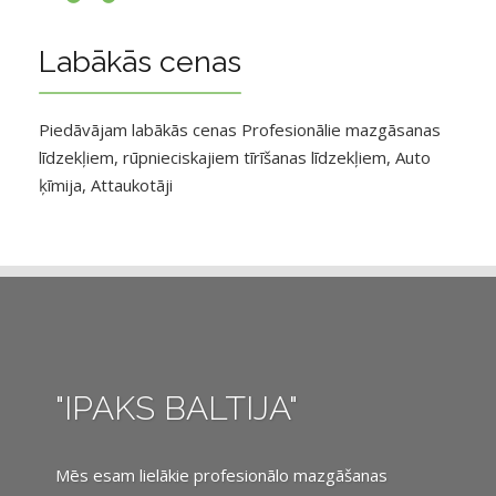
Labākās cenas
Piedāvājam labākās cenas Profesionālie mazgāsanas
līdzekļiem, rūpnieciskajiem tīrīšanas līdzekļiem, Auto
ķīmija, Attaukotāji
"IPAKS BALTIJA"
Mēs esam lielākie profesionālo mazgāšanas