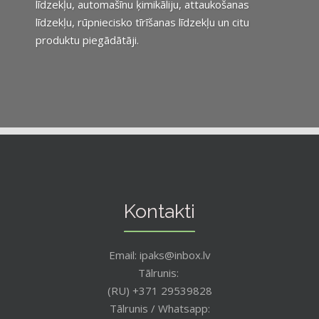
līdzekļu, automašīnu ķimikāliju, attaukošanas
līdzekļu, rūpniecisko tīrīšanas līdzekļu un citu
produktu piegādātāji.
Kontakti
Email: ipaks@inbox.lv
Tālrunis:
(RU) +371 29539828
Tālrunis / Whatsapp: