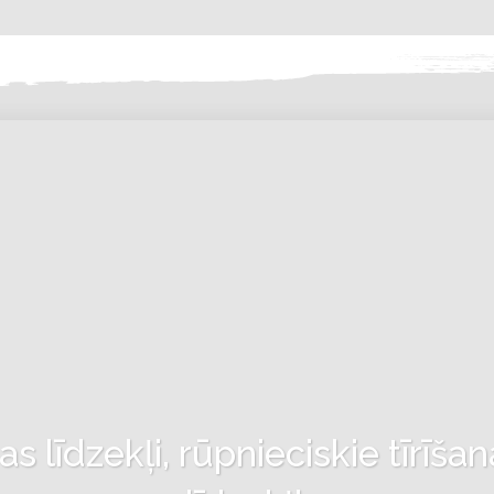
 līdzekļi, rūpnieciskie tīrīšan