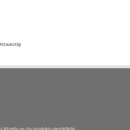
Attaukotāji
s līdzekļu un citu produktu piegādātāji.