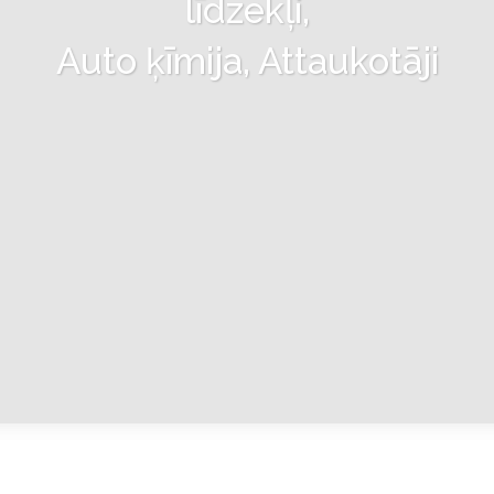
līdzekļi,
Auto ķīmija, Attaukotāji