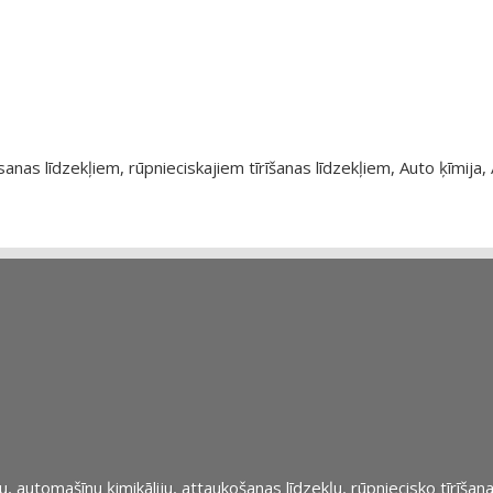
as līdzekļiem, rūpnieciskajiem tīrīšanas līdzekļiem, Auto ķīmija, 
automašīnu ķimikāliju, attaukošanas līdzekļu, rūpniecisko tīrīšana