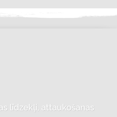
as līdzekļi, attaukošanas