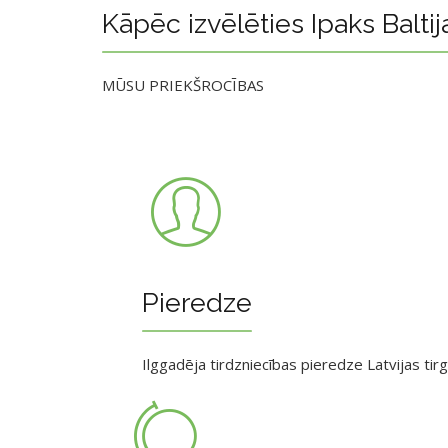
Kāpēc izvēlēties Ipaks Baltij
MŪSU PRIEKŠROCĪBAS
Pieredze
Ilggadēja tirdzniecības pieredze Latvijas tir