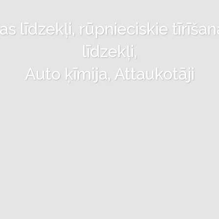
 līdzekļi, rūpnieciskie tīrīšan
līdzekļi,
Auto ķīmija, Attaukotāji