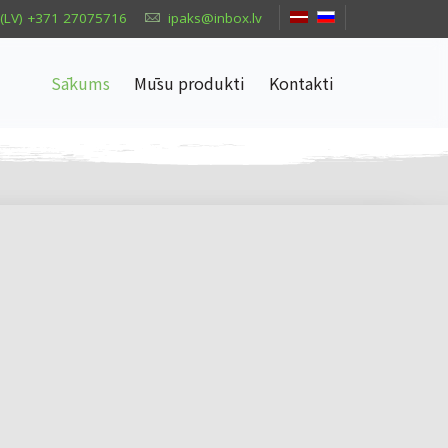
(LV) +371 27075716
ipaks@inbox.lv
Sākums
Mūsu produkti
Kontakti