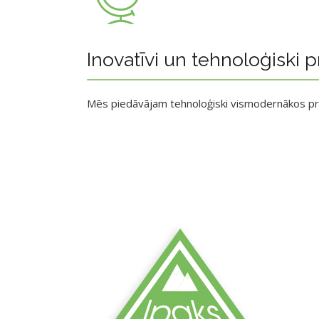
Inovatīvi un tehnoloģiski p
Mēs piedāvājam tehnoloģiski vismodernākos p