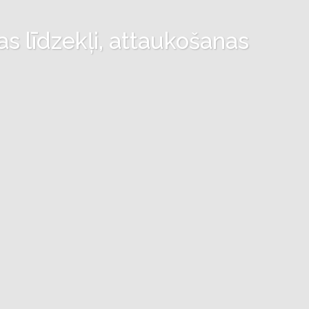
as līdzekļi, attaukošanas