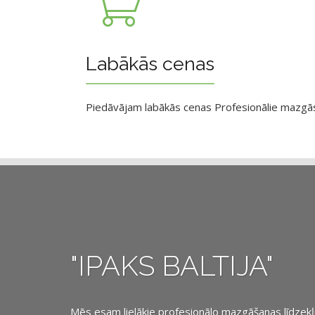
Labākās cenas
Piedāvājam labākās cenas Profesionālie mazgāsan
"IPAKS BALTIJA"
Mēs esam lielākie profesionālo mazgāšanas līdzekļu, 