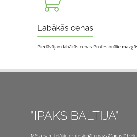
Labākās cenas
Piedāvājam labākās cenas Profesionālie mazgāsan
"IPAKS BALTIJA"
Mēs esam lielākie profesionālo mazgāšanas līdzekļu, 