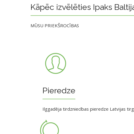
Kāpēc izvēlēties Ipaks Baltij
MŪSU PRIEKŠROCĪBAS
Pieredze
Ilggadēja tirdzniecības pieredze Latvijas tir