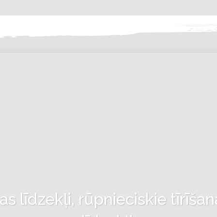
 līdzekļi, rūpnieciskie tīrīšan