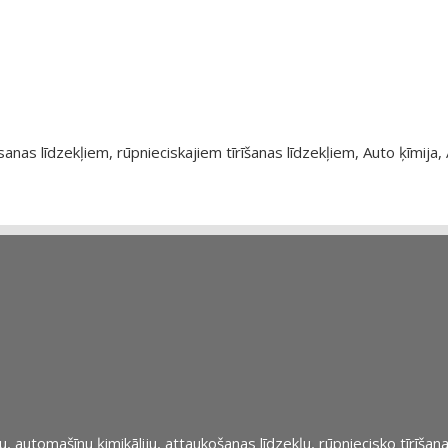
as līdzekļiem, rūpnieciskajiem tīrīšanas līdzekļiem, Auto ķīmija, 
automašīnu ķimikāliju, attaukošanas līdzekļu, rūpniecisko tīrīšana