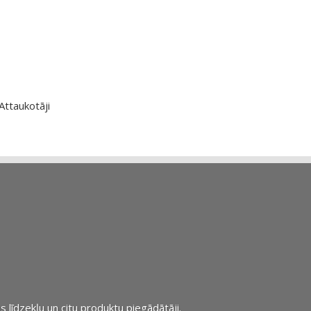
Attaukotāji
s līdzekļu un citu produktu piegādātāji.