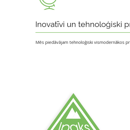
Inovatīvi un tehnoloģiski p
Mēs piedāvājam tehnoloģiski vismodernākos p