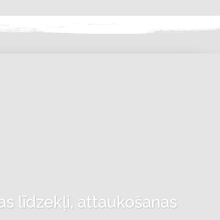
as līdzekļi, attaukošanas