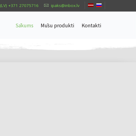
(LV) +371 27075716
ipaks@inbox.lv
Sākums
Mūsu produkti
Kontakti