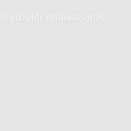
as līdzekļi, attaukošanas