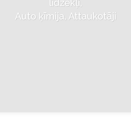
līdzekļi,
Auto ķīmija, Attaukotāji