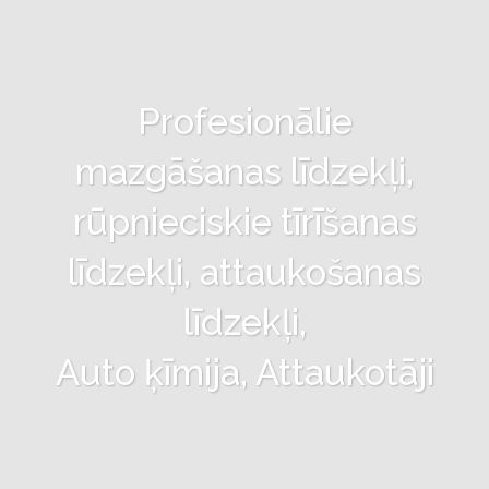
Profesionālie
mazgāšanas līdzekļi,
rūpnieciskie tīrīšanas
līdzekļi, attaukošanas
līdzekļi,
Auto ķīmija, Attaukotāji