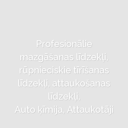
Profesionālie
mazgāšanas līdzekļi,
rūpnieciskie tīrīšanas
līdzekļi, attaukošanas
līdzekļi,
Auto ķīmija, Attaukotāji