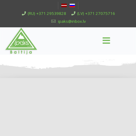
(RU) +371 29539828
(LV) +371 27075716
ipaks@inbox.lv