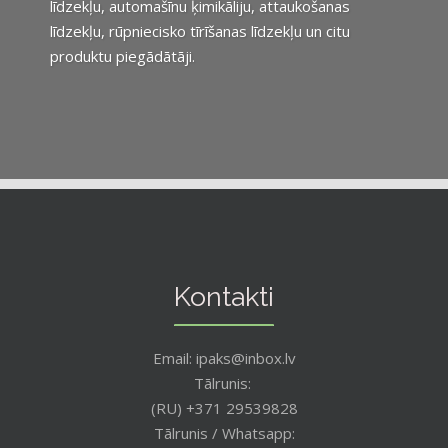
līdzekļu, automašīnu ķimikāliju, attaukošanas
līdzekļu, rūpniecisko tīrīšanas līdzekļu un citu
produktu piegādātāji.
Kontakti
Email: ipaks@inbox.lv
Tālrunis:
(RU) +371 29539828
Tālrunis / Whatsapp: