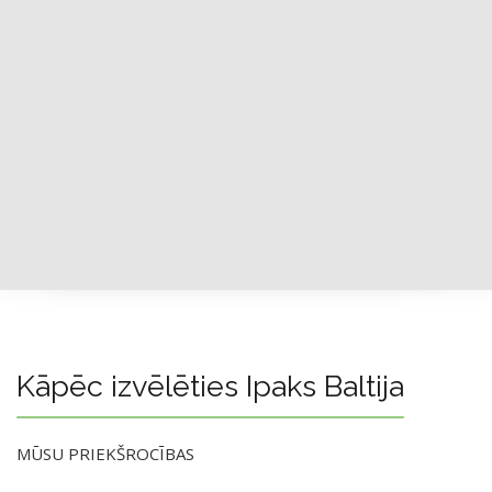
Kāpēc izvēlēties Ipaks Baltija
MŪSU PRIEKŠROCĪBAS