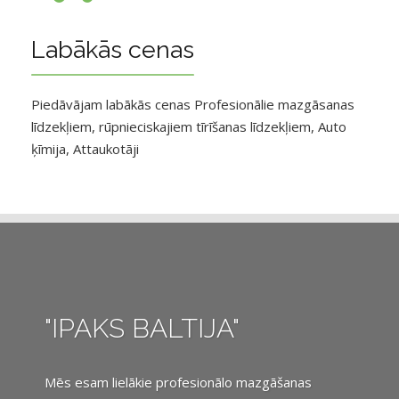
Labākās cenas
Piedāvājam labākās cenas Profesionālie mazgāsanas
līdzekļiem, rūpnieciskajiem tīrīšanas līdzekļiem, Auto
ķīmija, Attaukotāji
"IPAKS BALTIJA"
Mēs esam lielākie profesionālo mazgāšanas