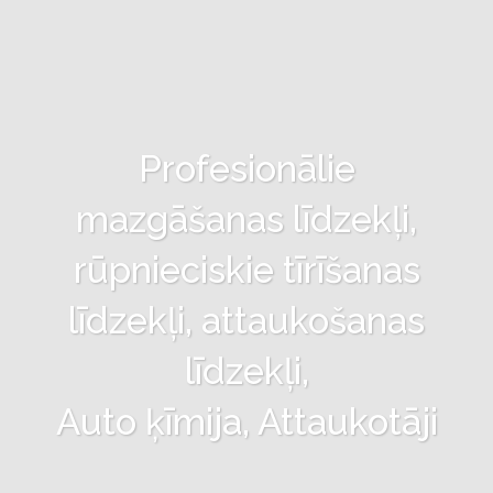
Profesionālie
mazgāšanas līdzekļi,
rūpnieciskie tīrīšanas
līdzekļi, attaukošanas
līdzekļi,
Auto ķīmija, Attaukotāji