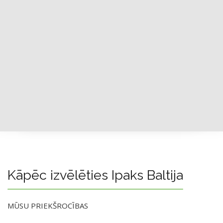
Kāpēc izvēlēties Ipaks Baltija
MŪSU PRIEKŠROCĪBAS