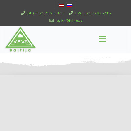
(RU) +371 29539828
(LV) +371 27075716
ipaks@inbox.lv