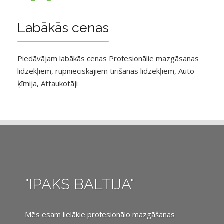
Labākās cenas
Piedāvājam labākās cenas Profesionālie mazgāsanas
līdzekļiem, rūpnieciskajiem tīrīšanas līdzekļiem, Auto
ķīmija, Attaukotāji
"IPAKS BALTIJA"
Mēs esam lielākie profesionālo mazgāšanas