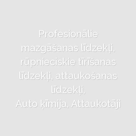
Profesionālie
mazgāšanas līdzekļi,
rūpnieciskie tīrīšanas
līdzekļi, attaukošanas
līdzekļi,
Auto ķīmija, Attaukotāji