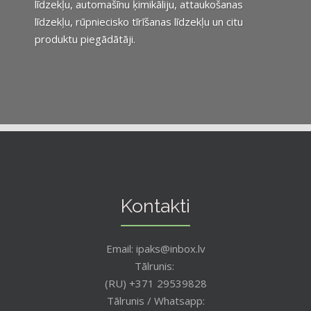
līdzekļu, automašīnu ķimikāliju, attaukošanas
līdzekļu, rūpniecisko tīrīšanas līdzekļu un citu
produktu piegādātāji.
Kontakti
Email: ipaks@inbox.lv
Tālrunis:
(RU) +371 29539828
Tālrunis / Whatsapp: