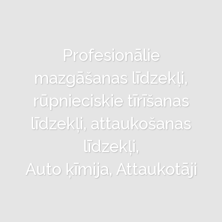
Profesionālie
mazgāšanas līdzekļi,
rūpnieciskie tīrīšanas
līdzekļi, attaukošanas
līdzekļi,
Auto ķīmija, Attaukotāji