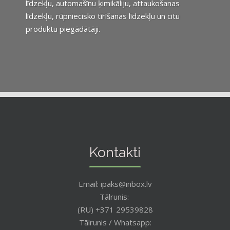
līdzekļu, automašīnu ķimikāliju, attaukošanas
līdzekļu, rūpniecisko tīrīšanas līdzekļu un citu
produktu piegādātāji.
Kontakti
Email: ipaks@inbox.lv
Tālrunis:
(RU) +371 29539828
Tālrunis / Whatsapp: