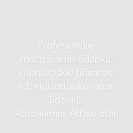
Profesionālie
mazgāšanas līdzekļi,
rūpnieciskie tīrīšanas
līdzekļi, attaukošanas
līdzekļi,
Auto ķīmija, Attaukotāji