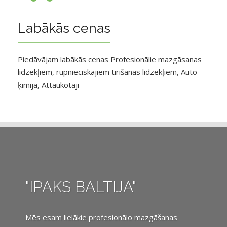
Labākās cenas
Piedāvājam labākās cenas Profesionālie mazgāsanas
līdzekļiem, rūpnieciskajiem tīrīšanas līdzekļiem, Auto
ķīmija, Attaukotāji
"IPAKS BALTIJA"
Mēs esam lielākie profesionālo mazgāšanas