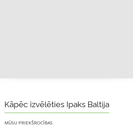
Kāpēc izvēlēties Ipaks Baltija
MŪSU PRIEKŠROCĪBAS