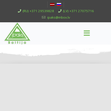
(RU) +371 29539828
(LV) +371 27075716
ipaks@inbox.lv