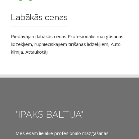
Labākās cenas
Piedāvājam labākās cenas Profesionālie mazgāsanas
līdzekļiem, rūpnieciskajiem tīrīšanas līdzekļiem, Auto
ķīmija, Attaukotāji
"IPAKS BALTIJA"
Mēs esam lielākie profesionālo mazgāšanas