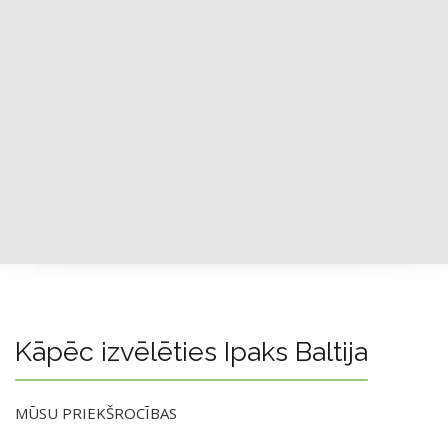
Kāpēc izvēlēties Ipaks Baltija
MŪSU PRIEKŠROCĪBAS