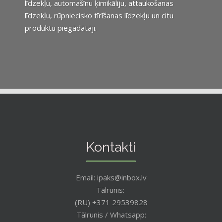
līdzekļu, automašīnu ķimikāliju, attaukošanas
līdzekļu, rūpniecisko tīrīšanas līdzekļu un citu
produktu piegādātāji.
Kontakti
Email: ipaks@inbox.lv
Tālrunis:
(RU) +371 29539828
Tālrunis / Whatsapp: