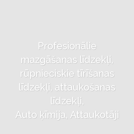
Profesionālie
mazgāšanas līdzekļi,
rūpnieciskie tīrīšanas
līdzekļi, attaukošanas
līdzekļi,
Auto ķīmija, Attaukotāji