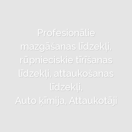
Profesionālie
mazgāšanas līdzekļi,
rūpnieciskie tīrīšanas
līdzekļi, attaukošanas
līdzekļi,
Auto ķīmija, Attaukotāji