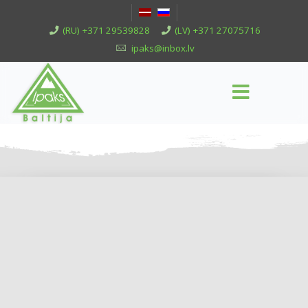
(RU) +371 29539828
(LV) +371 27075716
ipaks@inbox.lv