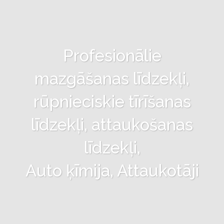
Profesionālie
mazgāšanas līdzekļi,
rūpnieciskie tīrīšanas
līdzekļi, attaukošanas
līdzekļi,
Auto ķīmija, Attaukotāji