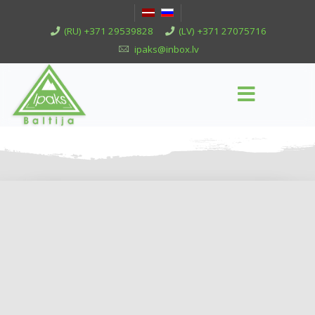
(RU) +371 29539828
(LV) +371 27075716
ipaks@inbox.lv