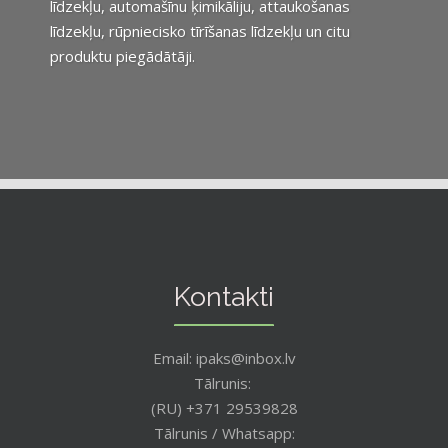
līdzekļu, automašīnu ķimikāliju, attaukošanas
līdzekļu, rūpniecisko tīrīšanas līdzekļu un citu
produktu piegādātāji.
Kontakti
Email: ipaks@inbox.lv
Tālrunis:
(RU) +371 29539828
Tālrunis / Whatsapp: