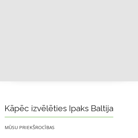
Kāpēc izvēlēties Ipaks Baltija
MŪSU PRIEKŠROCĪBAS