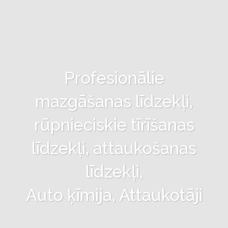
Profesionālie
mazgāšanas līdzekļi,
rūpnieciskie tīrīšanas
līdzekļi, attaukošanas
līdzekļi,
Auto ķīmija, Attaukotāji