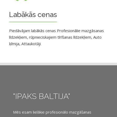
Labākās cenas
Piedāvājam labākās cenas Profesionālie mazgāsanas
līdzekļiem, rūpnieciskajiem tīrīšanas līdzekļiem, Auto
ķīmija, Attaukotāji
"IPAKS BALTIJA"
Mēs esam lielākie profesionālo mazgāšanas