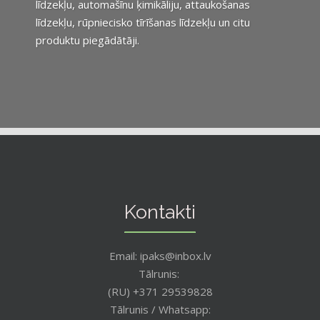
līdzekļu, automašīnu ķimikāliju, attaukošanas
līdzekļu, rūpniecisko tīrīšanas līdzekļu un citu
produktu piegādātāji.
Kontakti
Email: ipaks@inbox.lv
Tālrunis:
(RU) +371 29539828
Tālrunis / Whatsapp: