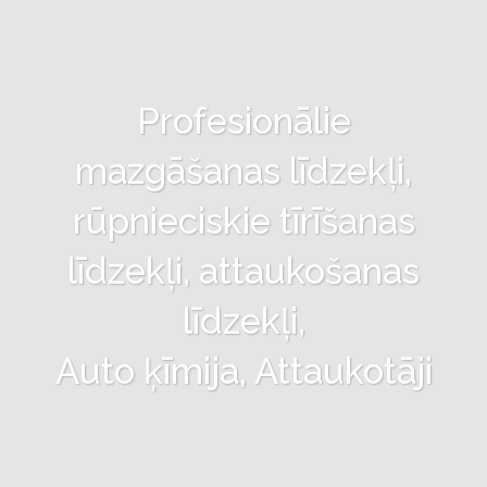
Profesionālie
mazgāšanas līdzekļi,
rūpnieciskie tīrīšanas
līdzekļi, attaukošanas
līdzekļi,
Auto ķīmija, Attaukotāji