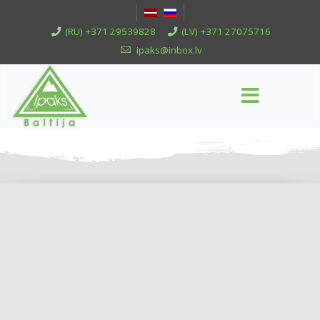
(RU) +371 29539828
(LV) +371 27075716
ipaks@inbox.lv