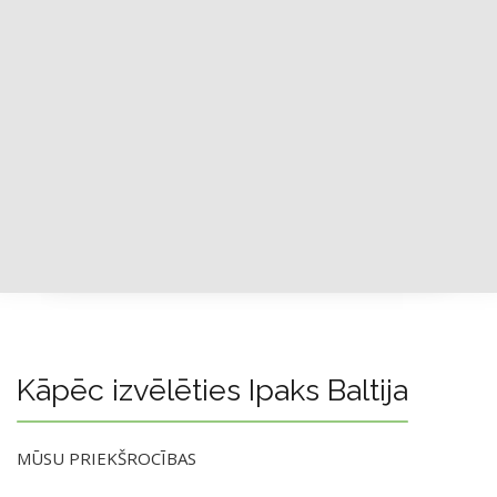
Kāpēc izvēlēties Ipaks Baltija
MŪSU PRIEKŠROCĪBAS