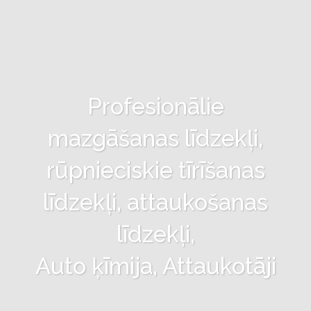
Profesionālie
mazgāšanas līdzekļi,
rūpnieciskie tīrīšanas
līdzekļi, attaukošanas
līdzekļi,
Auto ķīmija, Attaukotāji