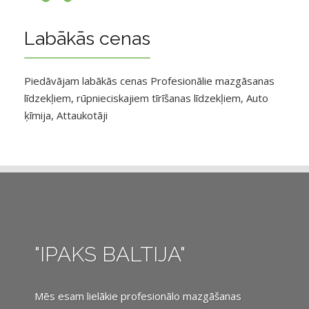
Labākās cenas
Piedāvājam labākās cenas Profesionālie mazgāsanas
līdzekļiem, rūpnieciskajiem tīrīšanas līdzekļiem, Auto
ķīmija, Attaukotāji
"IPAKS BALTIJA"
Mēs esam lielākie profesionālo mazgāšanas