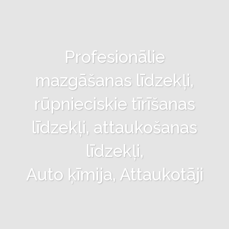
Profesionālie
mazgāšanas līdzekļi,
rūpnieciskie tīrīšanas
līdzekļi, attaukošanas
līdzekļi,
Auto ķīmija, Attaukotāji