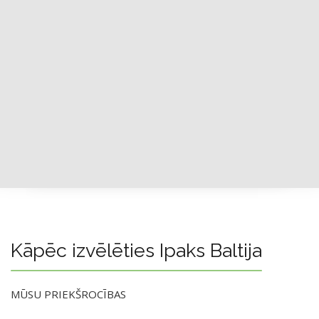
Kāpēc izvēlēties Ipaks Baltija
MŪSU PRIEKŠROCĪBAS