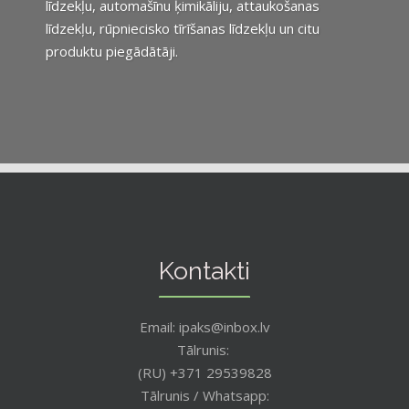
līdzekļu, automašīnu ķimikāliju, attaukošanas
līdzekļu, rūpniecisko tīrīšanas līdzekļu un citu
produktu piegādātāji.
Kontakti
Email: ipaks@inbox.lv
Tālrunis:
(RU) +371 29539828
Tālrunis / Whatsapp: