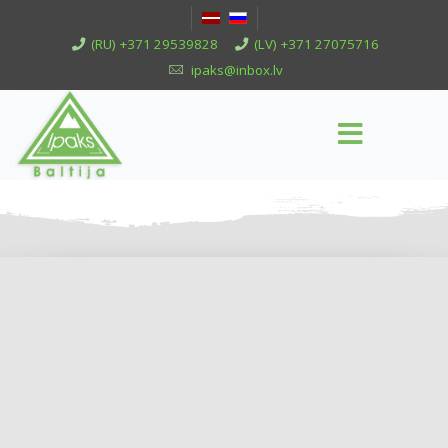
(RU) +371 29539828
(LV) +371 27075716
ipaks@inbox.lv