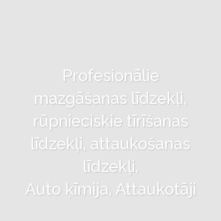
Profesionālie
mazgāšanas līdzekļi,
rūpnieciskie tīrīšanas
līdzekļi, attaukošanas
līdzekļi,
Auto ķīmija, Attaukotāji