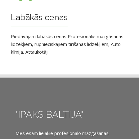
Labākās cenas
Piedāvājam labākās cenas Profesionālie mazgāsanas
līdzekļiem, rūpnieciskajiem tīrīšanas līdzekļiem, Auto
ķīmija, Attaukotāji
"IPAKS BALTIJA"
Mēs esam lielākie profesionālo mazgāšanas