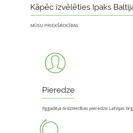
Kāpēc izvēlēties Ipaks Baltij
MŪSU PRIEKŠROCĪBAS
Pieredze
Ilggadēja tirdzniecības pieredze Latvijas tir