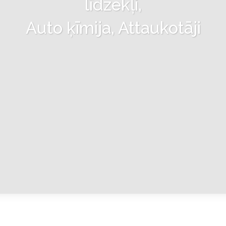
līdzekļi,
Auto ķīmija, Attaukotāji