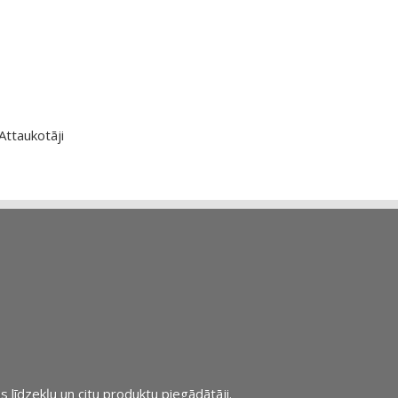
Attaukotāji
s līdzekļu un citu produktu piegādātāji.