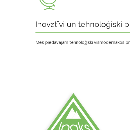
Inovatīvi un tehnoloģiski p
Mēs piedāvājam tehnoloģiski vismodernākos p