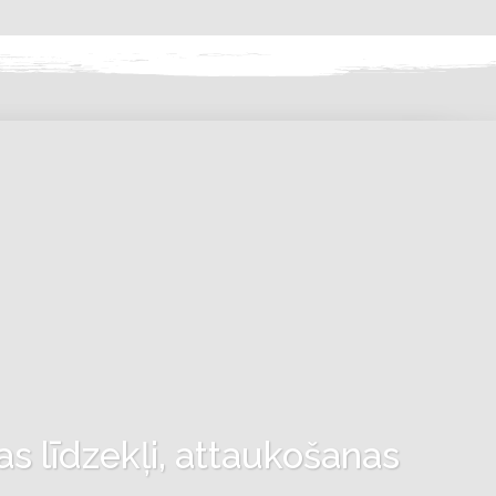
as līdzekļi, attaukošanas