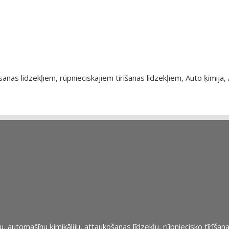
as līdzekļiem, rūpnieciskajiem tīrīšanas līdzekļiem, Auto ķīmija, 
automašīnu ķimikāliju, attaukošanas līdzekļu, rūpniecisko tīrīšana