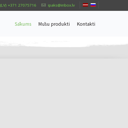
(LV) +371 27075716
ipaks@inbox.lv
Sākums
Mūsu produkti
Kontakti