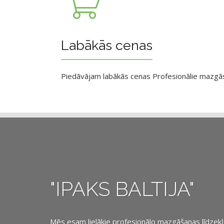
Labākās cenas
Piedāvājam labākās cenas Profesionālie mazgāsan
"IPAKS BALTIJA"
Mēs esam lielākie profesionālo mazgāšanas līdzekļu, 