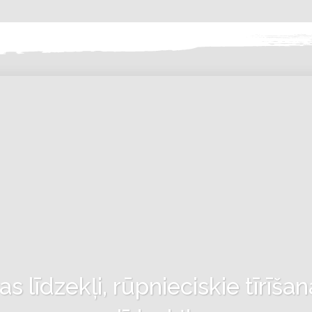
 līdzekļi, rūpnieciskie tīrīšan