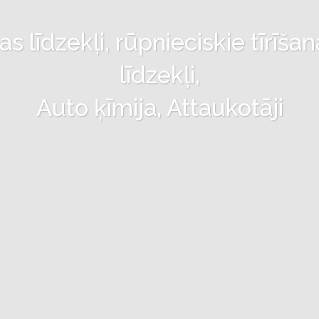
 līdzekļi, rūpnieciskie tīrīšan
līdzekļi,
Auto ķīmija, Attaukotāji