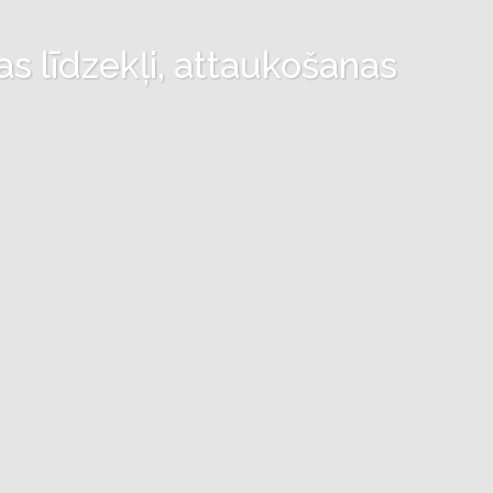
as līdzekļi, attaukošanas